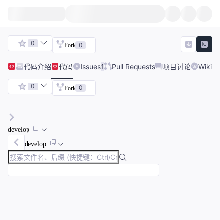
0
0
Fork
代码
介绍
代码
Issues
1
Pull Requests
项目讨论
Wiki
0
0
Fork
develop
develop