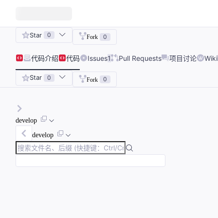
Star
0
0
Fork
代码
介绍
代码
Issues
1
Pull Requests
项目讨论
Wiki
Star
0
0
Fork
develop
develop