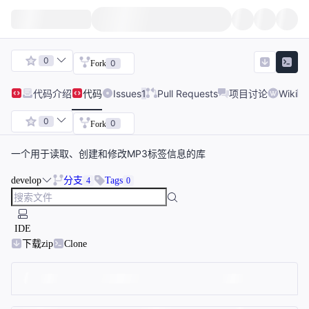
0
0
Fork
代码
介绍
代码
Issues
1
Pull Requests
项目讨论
Wiki
0
0
Fork
一个用于读取、创建和修改MP3标签信息的库
develop
分支
Tags
4
0
IDE
下载zip
Clone