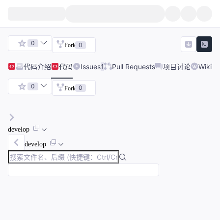
0
0
Fork
代码
介绍
代码
Issues
1
Pull Requests
项目讨论
Wiki
0
0
Fork
develop
develop