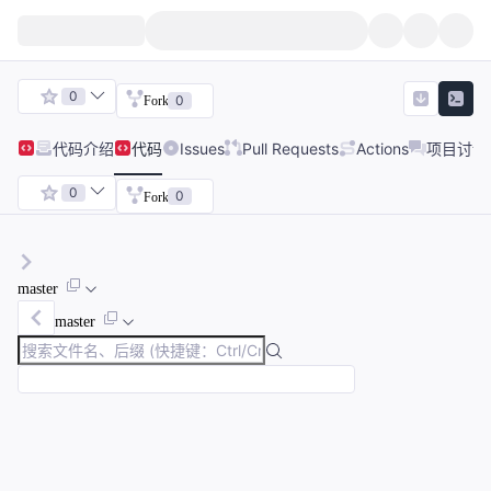
0
0
Fork
代码
介绍
代码
Issues
Pull Requests
Actions
项目讨论
0
0
Fork
master
master