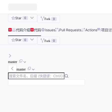
Star
0
0
Fork
代码
介绍
代码
Issues
Pull Requests
Actions
项目讨
Star
0
0
Fork
master
master