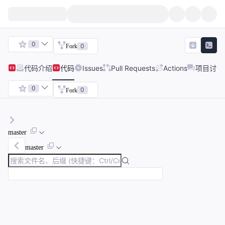
0
0
Fork
代码
介绍
代码
Issues
Pull Requests
Actions
项目讨论
0
0
Fork
master
master