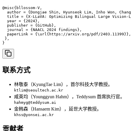
@misc{bllossom-V,

  author = {Dongjae Shin, Hyunseok Lim, Inho Won, Chang
  title = {X-LLaVA: Optimizing Bilingual Large Vision-L
  year = {2024},

  publisher = {GitHub},

  journal = {NAACL 2024 findings},

  paperLink = {\url{https://arxiv.org/pdf/2403.11399}},

 },

}
联系方式
林敬泰（KyungTae Lim），首尔科技大学教授。
ktlim@seoultech.ac.kr
咸英均（Younggyun Hahm），Teddysum 首席执行官。
hahmyg@teddysum.ai
金韩森（Hansaem Kim），延世大学教授。
khss@yonsei.ac.kr
贡献者