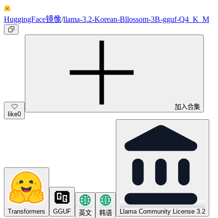
HuggingFace镜像
/
llama-3.2-Korean-Bllossom-3B-gguf-Q4_K_M
加入合集
like
0
Transformers
GGUF
Llama Community License 3.2
英文
韩语