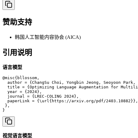
赞助支持
韩国人工智能内容协会 (AICA)
引用说明
语言模型
@misc{bllossom,

  author = {ChangSu Choi, Yongbin Jeong, Seoyoon Park, 
  title = {Optimizing Language Augmentation for Multili
  year = {2024},

  journal = {LREC-COLING 2024},

  paperLink = {\url{https://arxiv.org/pdf/2403.10882}},

 },

}
视觉语言模型