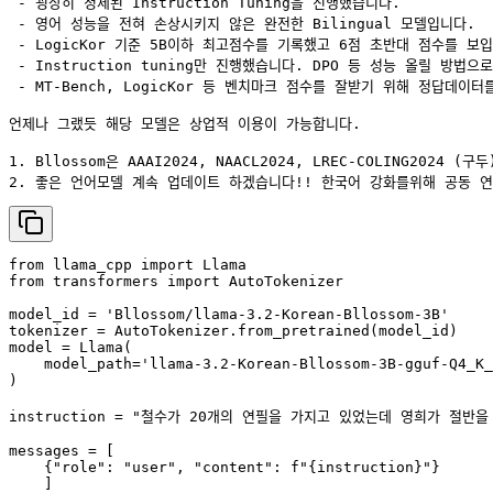
 - 굉장히 정제된 Instruction Tuning을 진행했습니다.

 - 영어 성능을 전혀 손상시키지 않은 완전한 Bilingual 모델입니다.

 - LogicKor 기준 5B이하 최고점수를 기록했고 6점 초반대 점수를 보입
 - Instruction tuning만 진행했습니다. DPO 등 성능 올릴 방법으
 - MT-Bench, LogicKor 등 벤치마크 점수를 잘받기 위해 정답
언제나 그랬듯 해당 모델은 상업적 이용이 가능합니다.

1. Bllossom은 AAAI2024, NAACL2024, LREC-COLING2024 (
2. 좋은 언어모델 계속 업데이트 하겠습니다!! 한국어 강화를위해 공동 
from llama_cpp import Llama

from transformers import AutoTokenizer

model_id = 'Bllossom/llama-3.2-Korean-Bllossom-3B'

tokenizer = AutoTokenizer.from_pretrained(model_id)

model = Llama(

    model_path='llama-3.2-Korean-Bllossom-3B-gguf-Q4_K_
)

instruction = "철수가 20개의 연필을 가지고 있었는데 영희가 절
messages = [

    {"role": "user", "content": f"{instruction}"}

    ]
