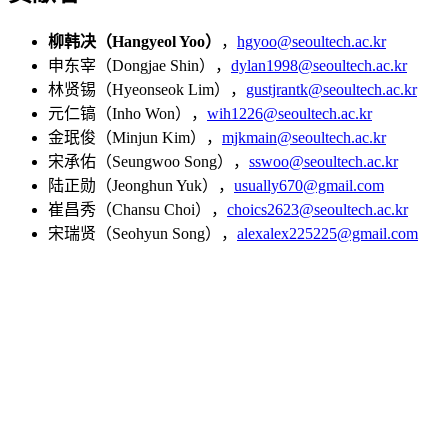
柳韩决（Hangyeol Yoo）
，
hgyoo@seoultech.ac.kr
申东宰（Dongjae Shin），
dylan1998@seoultech.ac.kr
林贤锡（Hyeonseok Lim），
gustjrantk@seoultech.ac.kr
元仁镐（Inho Won），
wih1226@seoultech.ac.kr
金珉俊（Minjun Kim），
mjkmain@seoultech.ac.kr
宋承佑（Seungwoo Song），
sswoo@seoultech.ac.kr
陆正勋（Jeonghun Yuk），
usually670@gmail.com
崔昌秀（Chansu Choi），
choics2623@seoultech.ac.kr
宋瑞贤（Seohyun Song），
alexalex225225@gmail.com