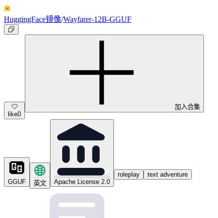
HuggingFace镜像
/
Wayfarer-12B-GGUF
加入合集
like
0
roleplay
text adventure
GGUF
Apache License 2.0
英文