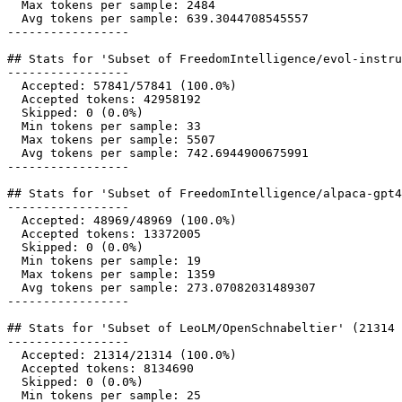
  Max tokens per sample: 2484

  Avg tokens per sample: 639.3044708545557

-----------------

## Stats for 'Subset of FreedomIntelligence/evol-instru
-----------------

  Accepted: 57841/57841 (100.0%)

  Accepted tokens: 42958192

  Skipped: 0 (0.0%)

  Min tokens per sample: 33

  Max tokens per sample: 5507

  Avg tokens per sample: 742.6944900675991

-----------------

## Stats for 'Subset of FreedomIntelligence/alpaca-gpt4
-----------------

  Accepted: 48969/48969 (100.0%)

  Accepted tokens: 13372005

  Skipped: 0 (0.0%)

  Min tokens per sample: 19

  Max tokens per sample: 1359

  Avg tokens per sample: 273.07082031489307

-----------------

## Stats for 'Subset of LeoLM/OpenSchnabeltier' (21314 
-----------------

  Accepted: 21314/21314 (100.0%)

  Accepted tokens: 8134690

  Skipped: 0 (0.0%)

  Min tokens per sample: 25
