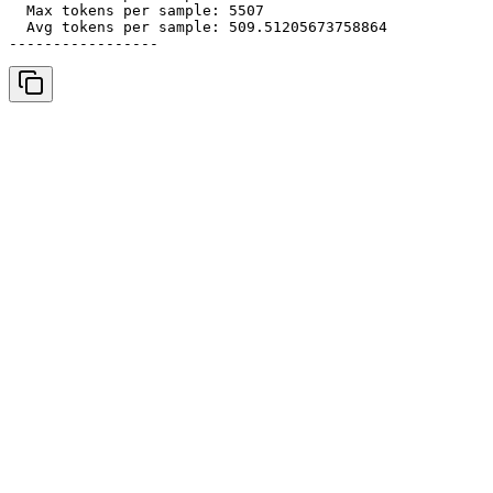
  Max tokens per sample: 5507

  Avg tokens per sample: 509.51205673758864

-----------------