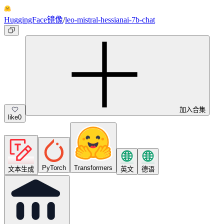
HuggingFace镜像
/
leo-mistral-hessianai-7b-chat
加入合集
like
0
PyTorch
Transformers
文本生成
英文
德语