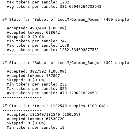
  Max tokens per sample: 1202

  Avg tokens per sample: 381.65947264708643

-----------------

## Stats for 'Subset of LeoLM/German_Poems' (490 sample
-----------------

  Accepted: 490/490 (100.0%)

  Accepted tokens: 618642

  Skipped: 0 (0.0%)

  Min tokens per sample: 747

  Max tokens per sample: 1678

  Avg tokens per sample: 1262.534693877551

-----------------

## Stats for 'Subset of LeoLM/German_Songs' (392 sample
-----------------

  Accepted: 392/392 (100.0%)

  Accepted tokens: 187897

  Skipped: 0 (0.0%)

  Min tokens per sample: 231

  Max tokens per sample: 826

  Avg tokens per sample: 479.3290816326531

-----------------

## Stats for 'total' (132540 samples (100.0%))

-----------------

  Accepted: 132540/132540 (100.0%)

  Accepted tokens: 67530728

  Skipped: 0 (0.0%)

  Min tokens per sample: 19
