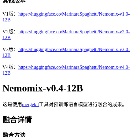
其他版本
V1版：
https://huggingface.co/MarinaraSpaghetti/Nemomix-v1.0-
12B
V2版：
https://huggingface.co/MarinaraSpaghetti/Nemomix-v2.0-
12B
V3版：
https://huggingface.co/MarinaraSpaghetti/Nemomix-v3.0-
12B
V4版：
https://huggingface.co/MarinaraSpaghetti/Nemomix-v4.0-
12B
Nemomix-v0.4-12B
这是使用
mergekit
工具对预训练语言模型进行融合的成果。
融合详情
融合方法