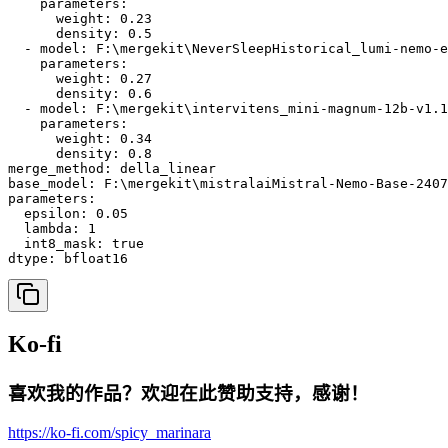
    parameters:

      weight: 0.23

      density: 0.5

  - model: F:\mergekit\NeverSleepHistorical_lumi-nemo-e
    parameters:

      weight: 0.27

      density: 0.6

  - model: F:\mergekit\intervitens_mini-magnum-12b-v1.1

    parameters:

      weight: 0.34

      density: 0.8

merge_method: della_linear

base_model: F:\mergekit\mistralaiMistral-Nemo-Base-2407

parameters:

  epsilon: 0.05

  lambda: 1

  int8_mask: true

dtype: bfloat16
Ko-fi
喜欢我的作品？欢迎在此赞助支持，感谢！
https://ko-fi.com/spicy_marinara