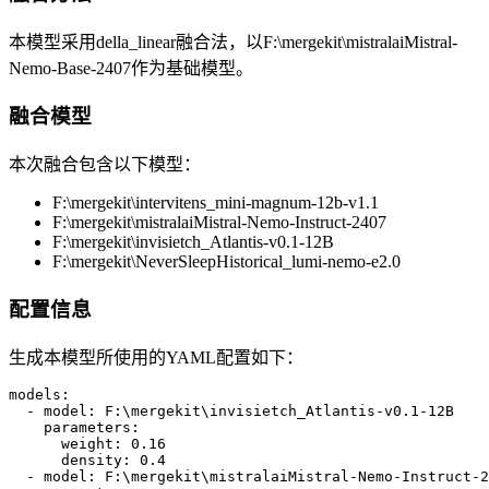
本模型采用della_linear融合法，以F:\mergekit\mistralaiMistral-
Nemo-Base-2407作为基础模型。
融合模型
本次融合包含以下模型：
F:\mergekit\intervitens_mini-magnum-12b-v1.1
F:\mergekit\mistralaiMistral-Nemo-Instruct-2407
F:\mergekit\invisietch_Atlantis-v0.1-12B
F:\mergekit\NeverSleepHistorical_lumi-nemo-e2.0
配置信息
生成本模型所使用的YAML配置如下：
models:

  - model: F:\mergekit\invisietch_Atlantis-v0.1-12B

    parameters:

      weight: 0.16

      density: 0.4

  - model: F:\mergekit\mistralaiMistral-Nemo-Instruct-2