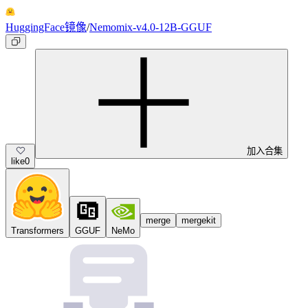
HuggingFace镜像
/
Nemomix-v4.0-12B-GGUF
加入合集
like
0
merge
mergekit
Transformers
GGUF
NeMo