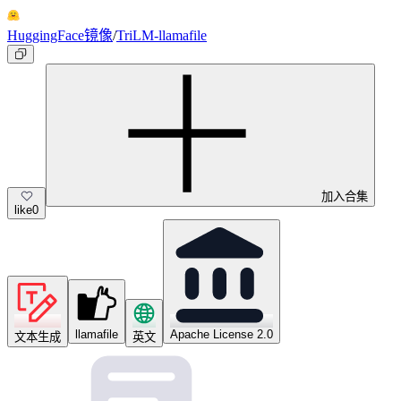
HuggingFace镜像
/
TriLM-llamafile
加入合集
like
0
llamafile
Apache License 2.0
文本生成
英文