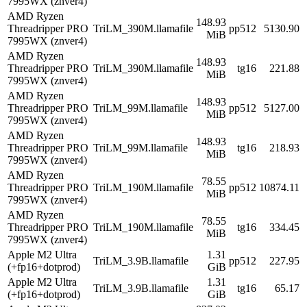
7995WX (znver4)
AMD Ryzen
148.93
Threadripper PRO
TriLM_390M.llamafile
pp512
5130.90
MiB
7995WX (znver4)
AMD Ryzen
148.93
Threadripper PRO
TriLM_390M.llamafile
tg16
221.88
MiB
7995WX (znver4)
AMD Ryzen
148.93
Threadripper PRO
TriLM_99M.llamafile
pp512
5127.00
MiB
7995WX (znver4)
AMD Ryzen
148.93
Threadripper PRO
TriLM_99M.llamafile
tg16
218.93
MiB
7995WX (znver4)
AMD Ryzen
78.55
Threadripper PRO
TriLM_190M.llamafile
pp512
10874.11
MiB
7995WX (znver4)
AMD Ryzen
78.55
Threadripper PRO
TriLM_190M.llamafile
tg16
334.45
MiB
7995WX (znver4)
Apple M2 Ultra
1.31
TriLM_3.9B.llamafile
pp512
227.95
(+fp16+dotprod)
GiB
Apple M2 Ultra
1.31
TriLM_3.9B.llamafile
tg16
65.17
(+fp16+dotprod)
GiB