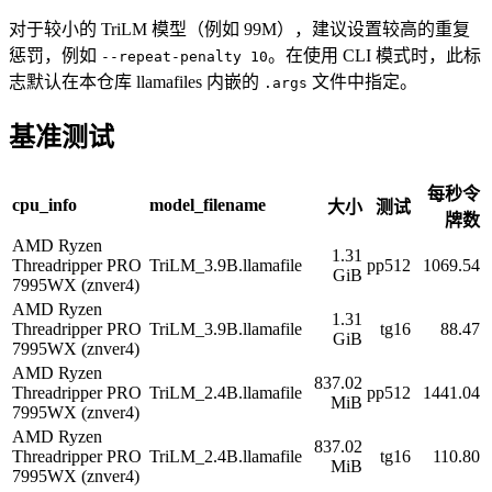
对于较小的 TriLM 模型（例如 99M），建议设置较高的重复
惩罚，例如
。在使用 CLI 模式时，此标
--repeat-penalty 10
志默认在本仓库 llamafiles 内嵌的
文件中指定。
.args
基准测试
每秒令
cpu_info
model_filename
大小
测试
牌数
AMD Ryzen
1.31
Threadripper PRO
TriLM_3.9B.llamafile
pp512
1069.54
GiB
7995WX (znver4)
AMD Ryzen
1.31
Threadripper PRO
TriLM_3.9B.llamafile
tg16
88.47
GiB
7995WX (znver4)
AMD Ryzen
837.02
Threadripper PRO
TriLM_2.4B.llamafile
pp512
1441.04
MiB
7995WX (znver4)
AMD Ryzen
837.02
Threadripper PRO
TriLM_2.4B.llamafile
tg16
110.80
MiB
7995WX (znver4)