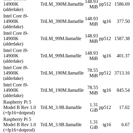
148.93
14900K
TriLM_390M.llamafile
pp512
1586.69
MiB
(alderlake)
Intel Core i9-
148.93
14900K
TriLM_390M.llamafile
tg16
377.50
MiB
(alderlake)
Intel Core i9-
148.93
14900K
TriLM_99M.llamafile
pp512
1587.38
MiB
(alderlake)
Intel Core i9-
148.93
14900K
TriLM_99M.llamafile
tg16
401.37
MiB
(alderlake)
Intel Core i9-
78.55
14900K
TriLM_190M.llamafile
pp512
3713.16
MiB
(alderlake)
Intel Core i9-
78.55
14900K
TriLM_190M.llamafile
tg16
845.54
MiB
(alderlake)
Raspberry Pi 5
1.31
Model B Rev 1.0
TriLM_3.9B.llamafile
pp512
17.02
GiB
(+fp16+dotprod)
Raspberry Pi 5
1.31
Model B Rev 1.0
TriLM_3.9B.llamafile
tg16
6.67
GiB
(+fp16+dotprod)