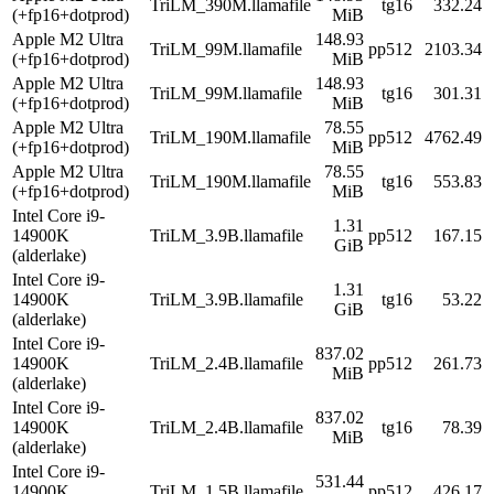
TriLM_390M.llamafile
tg16
332.24
(+fp16+dotprod)
MiB
Apple M2 Ultra
148.93
TriLM_99M.llamafile
pp512
2103.34
(+fp16+dotprod)
MiB
Apple M2 Ultra
148.93
TriLM_99M.llamafile
tg16
301.31
(+fp16+dotprod)
MiB
Apple M2 Ultra
78.55
TriLM_190M.llamafile
pp512
4762.49
(+fp16+dotprod)
MiB
Apple M2 Ultra
78.55
TriLM_190M.llamafile
tg16
553.83
(+fp16+dotprod)
MiB
Intel Core i9-
1.31
14900K
TriLM_3.9B.llamafile
pp512
167.15
GiB
(alderlake)
Intel Core i9-
1.31
14900K
TriLM_3.9B.llamafile
tg16
53.22
GiB
(alderlake)
Intel Core i9-
837.02
14900K
TriLM_2.4B.llamafile
pp512
261.73
MiB
(alderlake)
Intel Core i9-
837.02
14900K
TriLM_2.4B.llamafile
tg16
78.39
MiB
(alderlake)
Intel Core i9-
531.44
14900K
TriLM_1.5B.llamafile
pp512
426.17