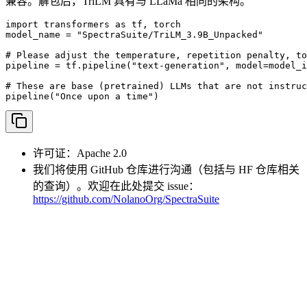
兼容。解包后，TriLM 具有与 LLaMa 相同的架构。
import transformers as tf, torch

model_name = "SpectraSuite/TriLM_3.9B_Unpacked"

# Please adjust the temperature, repetition penalty, to
pipeline = tf.pipeline("text-generation", model=model_i
# These are base (pretrained) LLMs that are not instruc
pipeline("Once upon a time")
许可证：Apache 2.0
我们将使用 GitHub 仓库进行沟通（包括与 HF 仓库相关
的查询）。欢迎在此处提交 issue：
https://github.com/NolanoOrg/SpectraSuite