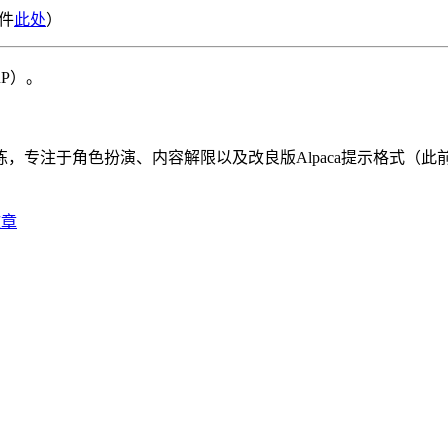
文件
此处
）
RP）。
集训练，专注于角色扮演、内容解限以及改良版Alpaca提示格式（此前已应
文章