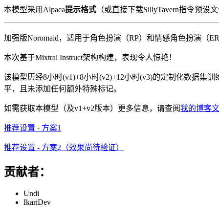
本模型采用Alpaca
提示格式
（或直接下载SillyTavern指令预设
加强版Noromaid，适用于角色扮演（RP）和情感角色扮演（E
本次基于Mixtral Instruct架构构建，表现令人惊艳！
该模型历经8小时(v1)+8小时(v2)+12小时(v3)的定制化数据
平，且未添加任何额外特殊标记。
如需获取本模型（及v1+v2版本）更多信息，请查阅
我的博客
推荐设置 - 方案1
推荐设置 - 方案2（效果尚待验证）
贡献者：
Undi
IkariDev