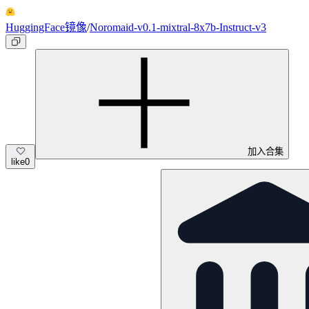
HuggingFace镜像
/
Noromaid-v0.1-mixtral-8x7b-Instruct-v3
加入合集
like
0