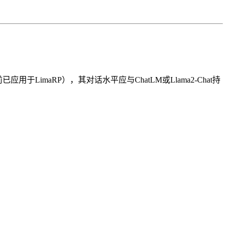
用于LimaRP），其对话水平应与ChatLM或Llama2-Chat持