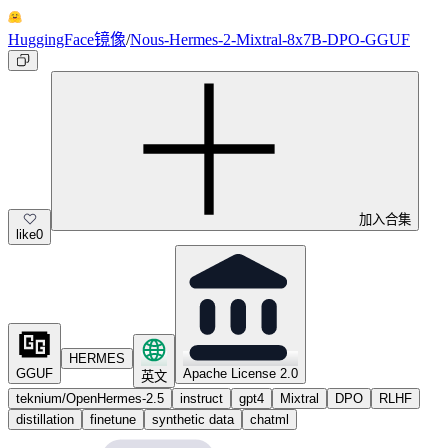
HuggingFace镜像
/
Nous-Hermes-2-Mixtral-8x7B-DPO-GGUF
加入合集
like
0
HERMES
GGUF
Apache License 2.0
英文
teknium/OpenHermes-2.5
instruct
gpt4
Mixtral
DPO
RLHF
distillation
finetune
synthetic data
chatml