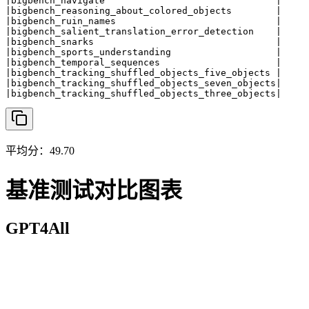
|bigbench_navigate                               |     
|bigbench_reasoning_about_colored_objects        |     
|bigbench_ruin_names                             |     
|bigbench_salient_translation_error_detection    |     
|bigbench_snarks                                 |     
|bigbench_sports_understanding                   |     
|bigbench_temporal_sequences                     |     
|bigbench_tracking_shuffled_objects_five_objects |     
|bigbench_tracking_shuffled_objects_seven_objects|     
|bigbench_tracking_shuffled_objects_three_objects|    
平均分：49.70
基准测试对比图表
GPT4All