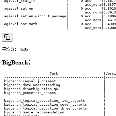
|agieval_lsat_rc               |      0|acc     |0.6617
|                              |       |acc_norm|0.6357
|agieval_sat_en                |      0|acc     |0.8010
|                              |       |acc_norm|0.7913
|agieval_sat_en_without_passage|      0|acc     |0.4806
|                              |       |acc_norm|0.4612
|agieval_sat_math              |      0|acc     |0.4909
|                              |       |acc_norm|0.4000
平均分：46.05
BigBench：
|                      Task                      |Versi
|------------------------------------------------|-----
|bigbench_causal_judgement                       |     
|bigbench_date_understanding                     |     
|bigbench_disambiguation_qa                      |     
|bigbench_geometric_shapes                       |     
|                                                |     
|bigbench_logical_deduction_five_objects         |     
|bigbench_logical_deduction_seven_objects        |     
|bigbench_logical_deduction_three_objects        |     
|bigbench_movie_recommendation                   |     