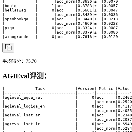
|             |       |acc_norm|0.8636|±  |0.0070|

|boolq        |      1|acc     |0.8783|±  |0.0057|

|hellaswag    |      0|acc     |0.6661|±  |0.0047|

|             |       |acc_norm|0.8489|±  |0.0036|

|openbookqa   |      0|acc     |0.3440|±  |0.0213|

|             |       |acc_norm|0.4660|±  |0.0223|

|piqa         |      0|acc     |0.8324|±  |0.0087|

|             |       |acc_norm|0.8379|±  |0.0086|

|winogrande   |      0|acc     |0.7616|±  |0.0120|
平均得分：75.70
AGIEval评测：
|             Task             |Version| Metric |Value 
|------------------------------|------:|--------|-----:
|agieval_aqua_rat              |      0|acc     |0.2402
|                              |       |acc_norm|0.2520
|agieval_logiqa_en             |      0|acc     |0.4117
|                              |       |acc_norm|0.4055
|agieval_lsat_ar               |      0|acc     |0.2348
|                              |       |acc_norm|0.2087
|agieval_lsat_lr               |      0|acc     |0.5549
|                              |       |acc_norm|0.5294