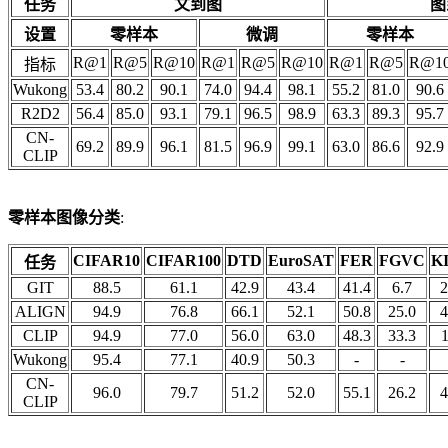
任务
文到图
图
设置
零样本
微调
零样本
R@1
R@5
R@10
R@1
R@5
R@10
R@1
R@5
R@1
指标
Wukong
53.4
80.2
90.1
74.0
94.4
98.1
55.2
81.0
90.6
R2D2
56.4
85.0
93.1
79.1
96.5
98.9
63.3
89.3
95.7
CN-
69.2
89.9
96.1
81.5
96.9
99.1
63.0
86.6
92.9
CLIP
零样本图像分类
:
CIFAR10
CIFAR100
DTD
EuroSAT
FER
FGVC
K
任务
GIT
88.5
61.1
42.9
43.4
41.4
6.7
2
ALIGN
94.9
76.8
66.1
52.1
50.8
25.0
4
CLIP
94.9
77.0
56.0
63.0
48.3
33.3
1
Wukong
95.4
77.1
40.9
50.3
-
-
CN-
96.0
79.7
51.2
52.0
55.1
26.2
4
CLIP