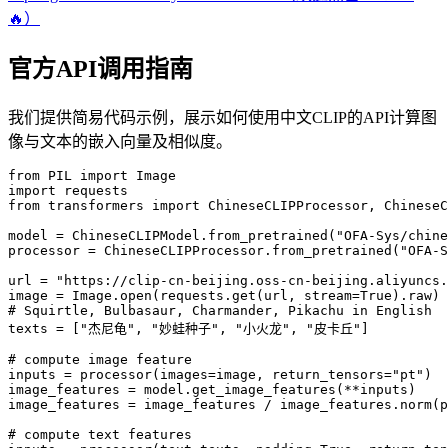
🔥）
官方API调用指南
我们提供简易代码示例，展示如何使用中文CLIP的API计算图
像与文本的嵌入向量及相似度。
from PIL import Image

import requests

from transformers import ChineseCLIPProcessor, ChineseC
model = ChineseCLIPModel.from_pretrained("OFA-Sys/chine
processor = ChineseCLIPProcessor.from_pretrained("OFA-S
url = "https://clip-cn-beijing.oss-cn-beijing.aliyuncs.
image = Image.open(requests.get(url, stream=True).raw)

# Squirtle, Bulbasaur, Charmander, Pikachu in English

texts = ["杰尼龟", "妙蛙种子", "小火龙", "皮卡丘"]

# compute image feature

inputs = processor(images=image, return_tensors="pt")

image_features = model.get_image_features(**inputs)

image_features = image_features / image_features.norm(p
# compute text features
