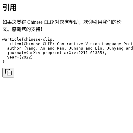
引用
如果您觉得 Chinese CLIP 对您有帮助，欢迎引用我们的论
文。感谢您的支持！
@article{chinese-clip,

  title={Chinese CLIP: Contrastive Vision-Language Pret
  author={Yang, An and Pan, Junshu and Lin, Junyang and
  journal={arXiv preprint arXiv:2211.01335},

  year={2022}

}