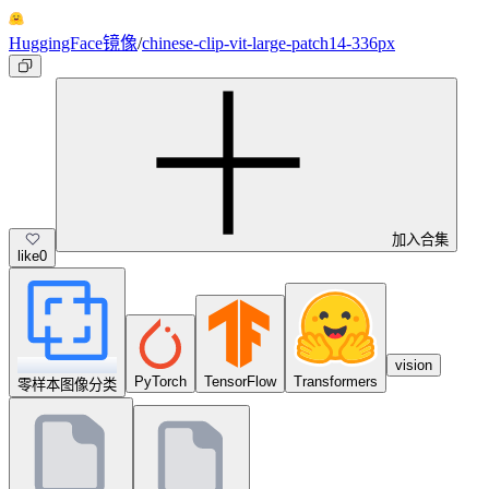
HuggingFace镜像
/
chinese-clip-vit-large-patch14-336px
加入合集
like
0
vision
PyTorch
TensorFlow
Transformers
零样本图像分类