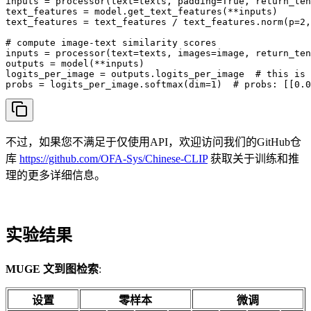
inputs = processor(text=texts, padding=True, return_ten
text_features = model.get_text_features(**inputs)

text_features = text_features / text_features.norm(p=2,
# compute image-text similarity scores

inputs = processor(text=texts, images=image, return_ten
outputs = model(**inputs)

logits_per_image = outputs.logits_per_image  # this is 
probs = logits_per_image.softmax(dim=1)  # probs: [[0.0
不过，如果您不满足于仅使用API，欢迎访问我们的GitHub仓
库
https://github.com/OFA-Sys/Chinese-CLIP
获取关于训练和推
理的更多详细信息。
实验结果
MUGE 文到图检索
:
设置
零样本
微调