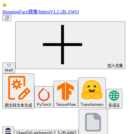
HuggingFace镜像
/
InternVL2-2B-AWQ
加入合集
like
0
PyTorch
TensorFlow
Transformers
图文转文本生成
多语言
OpenGVLab/InternVL2_5-2B-AWQ