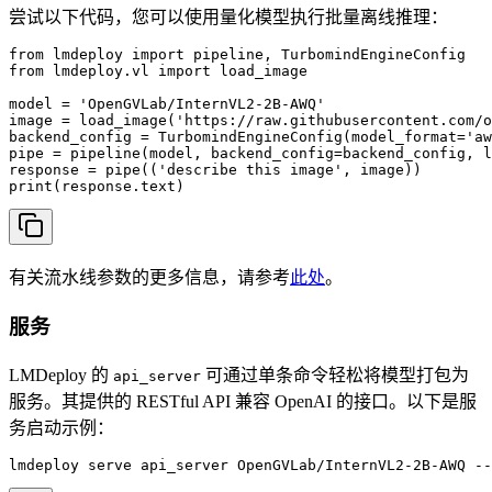
尝试以下代码，您可以使用量化模型执行批量离线推理：
from lmdeploy import pipeline, TurbomindEngineConfig

from lmdeploy.vl import load_image

model = 'OpenGVLab/InternVL2-2B-AWQ'

image = load_image('https://raw.githubusercontent.com/o
backend_config = TurbomindEngineConfig(model_format='aw
pipe = pipeline(model, backend_config=backend_config, l
response = pipe(('describe this image', image))

print(response.text)
有关流水线参数的更多信息，请参考
此处
。
服务
LMDeploy 的
可通过单条命令轻松将模型打包为
api_server
服务。其提供的 RESTful API 兼容 OpenAI 的接口。以下是服
务启动示例：
lmdeploy serve api_server OpenGVLab/InternVL2-2B-AWQ --