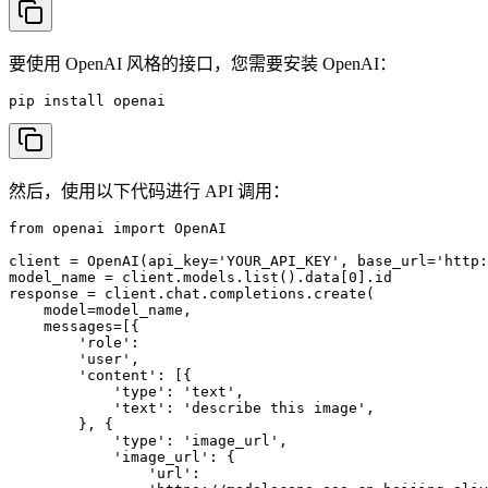
要使用 OpenAI 风格的接口，您需要安装 OpenAI：
pip install openai
然后，使用以下代码进行 API 调用：
from openai import OpenAI

client = OpenAI(api_key='YOUR_API_KEY', base_url='http:
model_name = client.models.list().data[0].id

response = client.chat.completions.create(

    model=model_name,

    messages=[{

        'role':

        'user',

        'content': [{

            'type': 'text',

            'text': 'describe this image',

        }, {

            'type': 'image_url',

            'image_url': {

                'url':
