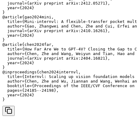
  journal={arXiv preprint arXiv:2412.05271},

  year={2024}

}

@article{gao2024mini,

  title={Mini-internvl: A flexible-transfer pocket mult
  author={Gao, Zhangwei and Chen, Zhe and Cui, Erfei an
  journal={arXiv preprint arXiv:2410.16261},

  year={2024}

}

@article{chen2024far,

  title={How Far Are We to GPT-4V? Closing the Gap to C
  author={Chen, Zhe and Wang, Weiyun and Tian, Hao and 
  journal={arXiv preprint arXiv:2404.16821},

  year={2024}

}

@inproceedings{chen2024internvl,

  title={Internvl: Scaling up vision foundation models 
  author={Chen, Zhe and Wu, Jiannan and Wang, Wenhai an
  booktitle={Proceedings of the IEEE/CVF Conference on 
  pages={24185--24198},

  year={2024}

}