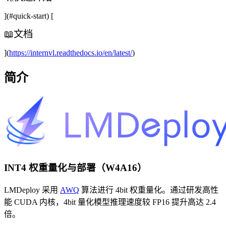
快
](#quick-start) [
速
开
📖
📖
文档
始
文
](
https://internvl.readthedocs.io/en/latest/
)
档
简介
INT4 权重量化与部署（W4A16）
LMDeploy 采用
AWQ
算法进行 4bit 权重量化。通过研发高性
能 CUDA 内核，4bit 量化模型推理速度较 FP16 提升高达 2.4
倍。