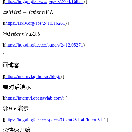
](
https://huggingface.co/papers/2404.16821
) [
1.5
📜 Mini-
📜
−
M
ini
I
n
t
er
nV
L
InternVL
](
https://arxiv.org/abs/2410.16261
) [
📜
📜
2.5
I
n
t
er
nV
L
InternVL
](
https://huggingface.co/papers/2412.05271
)
2.5
[
🆕
🆕
博客
博
](
https://internvl.github.io/blog/
) [
客
🗨️
🗨️
对话演示
对
](
https://internvl.opengvlab.com/
) [
话
演
🤗
🤗
演示
H
F
示
HF
](
https://huggingface.co/spaces/OpenGVLab/InternVL
) [
演
示
🚀
🚀
快速开始