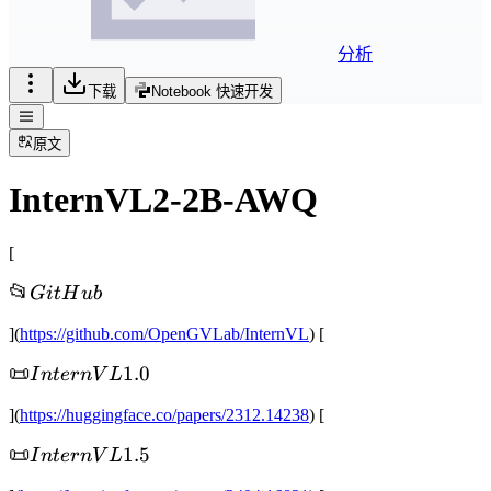
分析
下载
Notebook 快速开发
原文
InternVL2-2B-AWQ
[
📂
📂
G
i
t
H
u
b
GitHub
](
https://github.com/OpenGVLab/InternVL
) [
📜
📜
1.0
I
n
t
er
nV
L
InternVL
](
https://huggingface.co/papers/2312.14238
) [
1.0
📜
📜
1.5
I
n
t
er
nV
L
InternVL