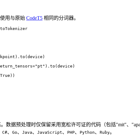
并使用与原始
CodeT5
相同的分词器。
toTokenizer

kpoint).to(device)

eturn_tensors="pt").to(device)

True))

时仅保留采用宽松许可证的代码（包括"mit"、"apache-2"、"bsd-3
、
、
、
、
、
、
、
。
C#
Go
Java
JavaScript
PHP
Python
Ruby