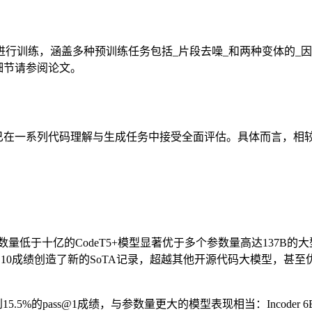
训练，涵盖多种预训练任务包括_片段去噪_和两种变体的_因果
细节请参阅论文。
已在一系列代码理解与生成任务中接受全面评估。具体而言，相较于
任务中，参数量低于十亿的CodeT5+模型显著优于多个参数量高达137
.5%的pass@10成绩创造了新的SoTA记录，超越其他开源代码大模型，甚至优
的pass@1成绩，与参数量更大的模型表现相当：Incoder 6B（15.