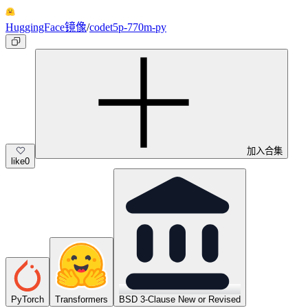
HuggingFace镜像
/
codet5p-770m-py
加入合集
like
0
PyTorch
Transformers
BSD 3-Clause New or Revised