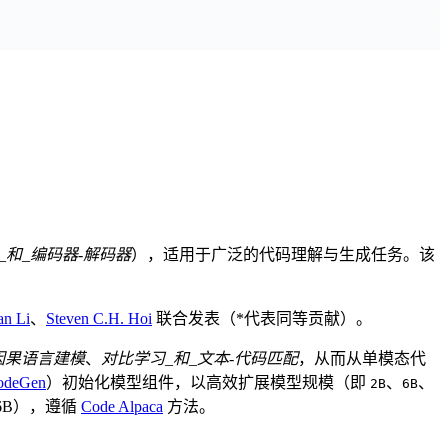
_和_编码器-解码器
），适用于广泛的代码理解与生成任务。该
an Li
、
Steven C.H. Hoi
联合发表（*代表同等贡献）。
因果语言建模
、
对比学习_和_文本-代码匹配
，从而从单模态代
odeGen
）初始化模型组件，以高效扩展模型规模（即
、
、
2B
6B
16B），遵循
Code Alpaca
方法。