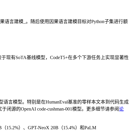
语言建模_。随后使用因果语言建模目标对Python子集进行额
现有SoTA基线模型，CodeT5+在多个下游任务上实现显著性
B的大型语言模型。特别是在HumanEval基准的零样本文本到代码生成
于闭源的OpenAI code-cushman-001模型。更多细节请参阅
论
2%）、GPT-NeoX 20B（15.4%）和PaLM