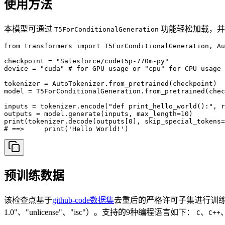
使用方法
本模型可通过
功能轻松加载，
T5ForConditionalGeneration
from transformers import T5ForConditionalGeneration, Au
checkpoint = "Salesforce/codet5p-770m-py"

device = "cuda" # for GPU usage or "cpu" for CPU usage

tokenizer = AutoTokenizer.from_pretrained(checkpoint)

model = T5ForConditionalGeneration.from_pretrained(chec
inputs = tokenizer.encode("def print_hello_world():", r
outputs = model.generate(inputs, max_length=10)

print(tokenizer.decode(outputs[0], skip_special_tokens=
# ==>     print('Hello World!')
预训练数据
该检查点基于
github-code数据集
去重后的严格许可子集进行训练。数据预处理
1.0"、"unlicense"、"isc"）。支持的9种编程语言如下：
、
C
C++