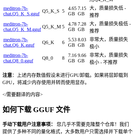
大，质量损失低 -
meditron-7b-
4.65
7.15
Q5_K_S
5
chat.Q5_K_S.gguf
GB
GB
推荐
大，质量损失极低 -
meditron-7b-
4.78
7.28
Q5_K_M
5
chat.Q5_K_M.gguf
GB
GB
推荐
非常大，质量损失
meditron-7b-
5.53
8.03
Q6_K
6
chat.Q6_K.gguf
GB
GB
极小
非常大，质量损失
meditron-7b-
7.16
9.66
Q8_0
8
chat.Q8_0.gguf
GB
GB
极小 - 不推荐
注意
：上述内存数值假设未进行GPU卸载。如果将层卸载到
GPU，将减少内存使用并转而使用显存。
</需要翻译的内容>
如何下载 GGUF 文件
手动下载用户注意事项：
您几乎不需要克隆整个仓库！我们
提供了多种不同的量化格式，大多数用户只需选择并下载单个