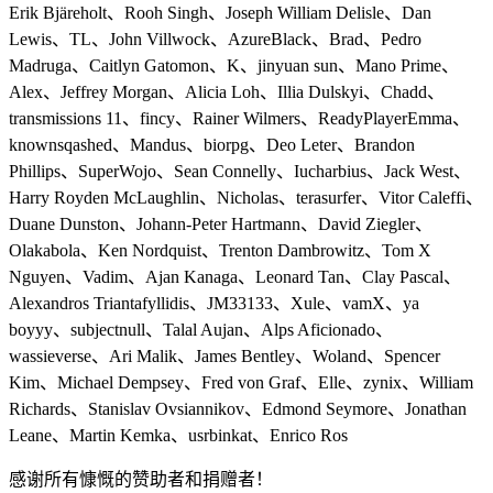
Erik Bjäreholt、Rooh Singh、Joseph William Delisle、Dan
Lewis、TL、John Villwock、AzureBlack、Brad、Pedro
Madruga、Caitlyn Gatomon、K、jinyuan sun、Mano Prime、
Alex、Jeffrey Morgan、Alicia Loh、Illia Dulskyi、Chadd、
transmissions 11、fincy、Rainer Wilmers、ReadyPlayerEmma、
knownsqashed、Mandus、biorpg、Deo Leter、Brandon
Phillips、SuperWojo、Sean Connelly、Iucharbius、Jack West、
Harry Royden McLaughlin、Nicholas、terasurfer、Vitor Caleffi、
Duane Dunston、Johann-Peter Hartmann、David Ziegler、
Olakabola、Ken Nordquist、Trenton Dambrowitz、Tom X
Nguyen、Vadim、Ajan Kanaga、Leonard Tan、Clay Pascal、
Alexandros Triantafyllidis、JM33133、Xule、vamX、ya
boyyy、subjectnull、Talal Aujan、Alps Aficionado、
wassieverse、Ari Malik、James Bentley、Woland、Spencer
Kim、Michael Dempsey、Fred von Graf、Elle、zynix、William
Richards、Stanislav Ovsiannikov、Edmond Seymore、Jonathan
Leane、Martin Kemka、usrbinkat、Enrico Ros
感谢所有慷慨的赞助者和捐赠者！