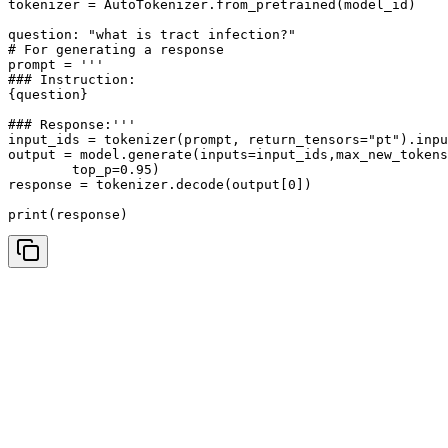
tokenizer = AutoTokenizer.from_pretrained(model_id)

question: "what is tract infection?"

# For generating a response

prompt = '''

### Instruction:

{question}

### Response:'''

input_ids = tokenizer(prompt, return_tensors="pt").inpu
output = model.generate(inputs=input_ids,max_new_tokens
        top_p=0.95)

response = tokenizer.decode(output[0])

print(response)