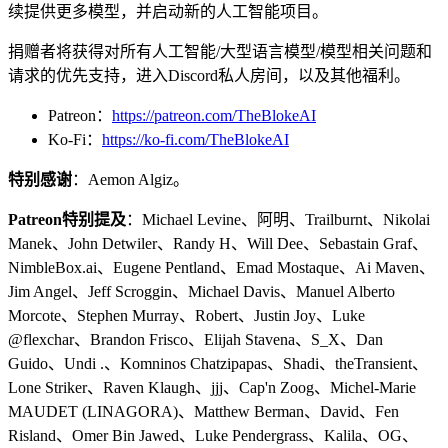
续提供更多模型，并启动新的人工智能项目。
捐赠者将获得对所有人工智能/大型语言模型/模型相关问题和
请求的优先支持，进入Discord私人房间，以及其他福利。
Patreon：
https://patreon.com/TheBlokeAI
Ko-Fi：
https://ko-fi.com/TheBlokeAI
特别感谢
：Aemon Algiz。
Patreon特别提及
：Michael Levine、阿明、Trailburnt、Nikolai
Manek、John Detwiler、Randy H、Will Dee、Sebastain Graf、
NimbleBox.ai、Eugene Pentland、Emad Mostaque、Ai Maven、
Jim Angel、Jeff Scroggin、Michael Davis、Manuel Alberto
Morcote、Stephen Murray、Robert、Justin Joy、Luke
@flexchar、Brandon Frisco、Elijah Stavena、S_X、Dan
Guido、Undi .、Komninos Chatzipapas、Shadi、theTransient、
Lone Striker、Raven Klaugh、jjj、Cap'n Zoog、Michel-Marie
MAUDET (LINAGORA)、Matthew Berman、David、Fen
Risland、Omer Bin Jawed、Luke Pendergrass、Kalila、OG、