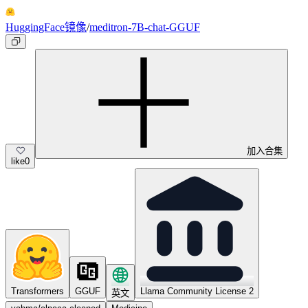
HuggingFace镜像
/
meditron-7B-chat-GGUF
加入合集
like
0
Transformers
GGUF
Llama Community License 2
英文