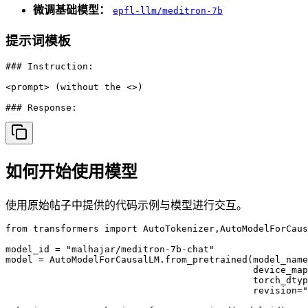
微调基础模型：
epfl-llm/meditron-7b
提示词模板
### Instruction:

<prompt> (without the <>)

### Response:
如何开始使用模型
使用原始帖子中提供的代码示例与模型进行交互。
from transformers import AutoTokenizer,AutoModelForCaus
model_id = "malhajar/meditron-7b-chat"

model = AutoModelForCausalLM.from_pretrained(model_name
                                             device_map
                                             torch_dtyp
                                             revision="