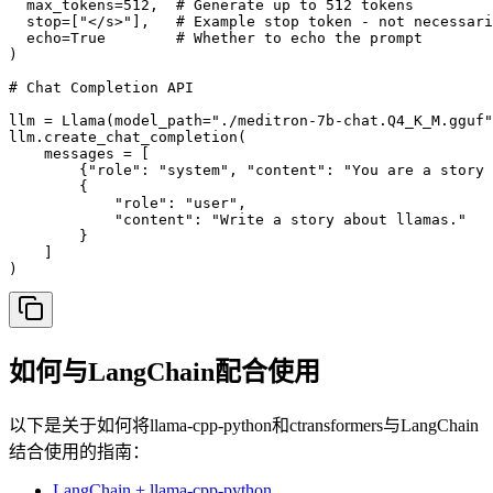
  max_tokens=512,  # Generate up to 512 tokens

  stop=["</s>"],   # Example stop token - not necessari
  echo=True        # Whether to echo the prompt

)

# Chat Completion API

llm = Llama(model_path="./meditron-7b-chat.Q4_K_M.gguf"
llm.create_chat_completion(

    messages = [

        {"role": "system", "content": "You are a story 
        {

            "role": "user",

            "content": "Write a story about llamas."

        }

    ]

)
如何与LangChain配合使用
以下是关于如何将llama-cpp-python和ctransformers与LangChain
结合使用的指南：
LangChain + llama-cpp-python