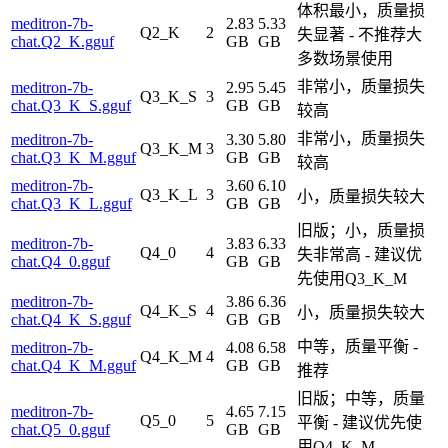
体积最小，质量损
meditron-7b-
2.83
5.33
Q2_K
2
失显著 - 不推荐大
chat.Q2_K.gguf
GB
GB
多数场景使用
非常小，质量损失
meditron-7b-
2.95
5.45
Q3_K_S
3
chat.Q3_K_S.gguf
GB
GB
较高
非常小，质量损失
meditron-7b-
3.30
5.80
Q3_K_M
3
chat.Q3_K_M.gguf
GB
GB
较高
meditron-7b-
3.60
6.10
Q3_K_L
3
小，质量损失较大
chat.Q3_K_L.gguf
GB
GB
旧版；小，质量损
meditron-7b-
3.83
6.33
Q4_0
4
失非常高 - 建议优
chat.Q4_0.gguf
GB
GB
先使用Q3_K_M
meditron-7b-
3.86
6.36
Q4_K_S
4
小，质量损失较大
chat.Q4_K_S.gguf
GB
GB
中等，质量平衡 -
meditron-7b-
4.08
6.58
Q4_K_M
4
chat.Q4_K_M.gguf
GB
GB
推荐
旧版；中等，质量
meditron-7b-
4.65
7.15
Q5_0
5
平衡 - 建议优先使
chat.Q5_0.gguf
GB
GB
用Q4_K_M