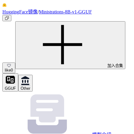
HuggingFace镜像
/
Ministrations-8B-v1-GGUF
加入合集
like
0
GGUF
Other