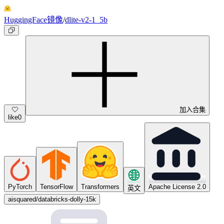
HuggingFace镜像
/
dlite-v2-1_5b
加入合集
like
0
PyTorch
TensorFlow
Transformers
Apache License 2.0
英文
aisquared/databricks-dolly-15k