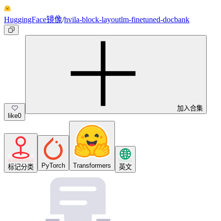
HuggingFace镜像
/
hvila-block-layoutlm-finetuned-docbank
加入合集
like
0
PyTorch
Transformers
标记分类
英文