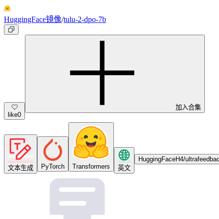
HuggingFace镜像
/
tulu-2-dpo-7b
加入合集
like
0
HuggingFaceH4/ultrafeedbac
PyTorch
Transformers
文本生成
英文