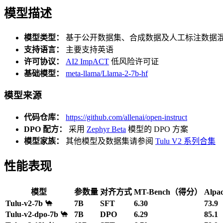
模型描述
模型类型：
基于公开数据集、合成数据及人工标注数据混
支持语言：
主要支持英语
许可协议：
AI2 ImpACT
低风险许可证
基础模型：
meta-llama/Llama-2-7b-hf
模型来源
代码仓库：
https://github.com/allenai/open-instruct
DPO 配方：
采用
Zephyr Beta
模型的 DPO 方案
模型家族：
其他模型及数据集请参阅
Tulu V2 系列合集
性能表现
模型
参数量
对齐方式
MT-Bench（得分）
Alp
Tulu-v2-7b
🐪
7B
SFT
6.30
73.9
Tulu-v2-dpo-7b
🐪
7B
DPO
6.29
85.1