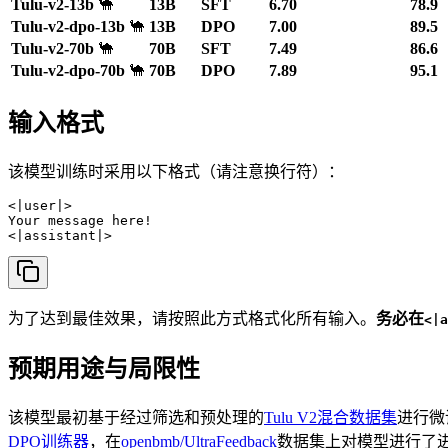
Tulu-v2-13b
🐪
13B
SFT
6.70
78.9
Tulu-v2-dpo-13b
🐪
13B
DPO
7.00
89.5
Tulu-v2-70b
🐪
70B
SFT
7.49
86.6
Tulu-v2-dpo-70b
🐪
70B
DPO
7.89
95.1
输入格式
该模型训练时采用以下格式（请注意换行符）：
<|user|>

Your message here!

<|assistant|>
为了达到最佳效果，请按照此方式格式化所有输入。
务必在
<|a
预期用途与局限性
该模型最初基于经过筛选和预处理的
Tulu V2混合数据集
进行微
DPO训练器
，在
openbmb/UltraFeedback
数据集上对模型进行了进