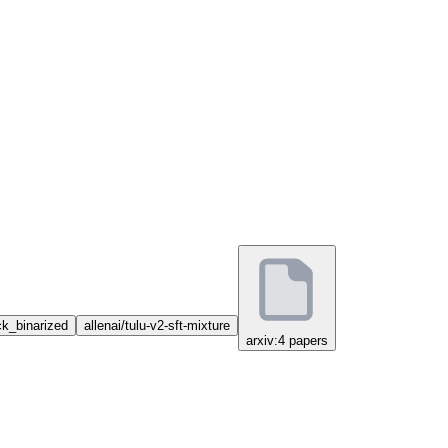
k_binarized
allenai/tulu-v2-sft-mixture
arxiv:4 papers