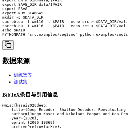
export DATA_DIR=data/$PAIR

export SAVE_DIR=data/$PAIR

export BS=8

export NUM_BEAMS=5

mkdir -p $DATA_DIR

sacrebleu -t wmt16 -l $PAIR --echo src > $DATA_DIR/val.
sacrebleu -t wmt16 -l $PAIR --echo ref > $DATA_DIR/val.
echo $PAIR

PYTHONPATH="src:examples/seq2seq" python examples/seq2s
数据来源
训练集等
测试集
BibTeX条目与引用信息
@misc{kasai2020deep,

    title={Deep Encoder, Shallow Decoder: Reevaluating 
    author={Jungo Kasai and Nikolaos Pappas and Hao Pen
    year={2020},

    eprint={2006.10369},

    archivePrefix={arXiv},
