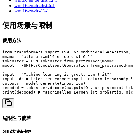
wmt16-en-de-dist-12-1
wmt16-en-de-dist-6-1
wmt16-en-de-12-1
使用场景与限制
使用方法
from transformers import FSMTForConditionalGeneration, 
mname = "allenai/wmt16-en-de-dist-6-1"

tokenizer = FSMTTokenizer.from_pretrained(mname)

model = FSMTForConditionalGeneration.from_pretrained(mn
input = "Machine learning is great, isn't it?"

input_ids = tokenizer.encode(input, return_tensors="pt"
outputs = model.generate(input_ids)

decoded = tokenizer.decode(outputs[0], skip_special_tok
局限性与偏差