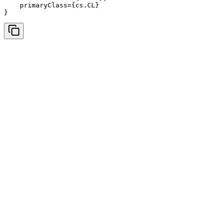
    primaryClass={cs.CL}

}