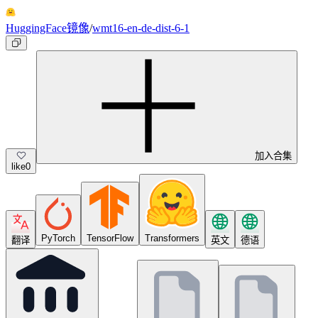
HuggingFace镜像
/
wmt16-en-de-dist-6-1
加入合集
like
0
PyTorch
TensorFlow
Transformers
翻译
英文
德语