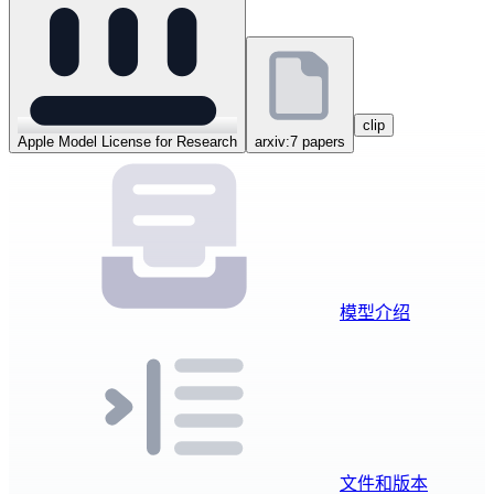
clip
Apple Model License for Research
arxiv:7 papers
模型介绍
文件和版本