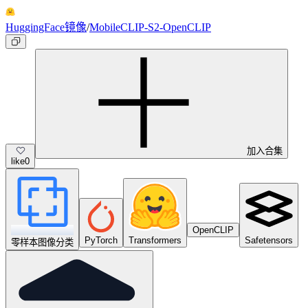
HuggingFace镜像
/
MobileCLIP-S2-OpenCLIP
加入合集
like
0
OpenCLIP
PyTorch
Transformers
Safetensors
零样本图像分类