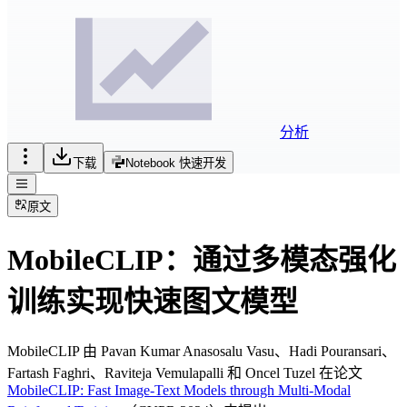
分析
下载
Notebook 快速开发
原文
MobileCLIP：通过多模态强化
训练实现快速图文模型
MobileCLIP 由 Pavan Kumar Anasosalu Vasu、Hadi Pouransari、
Fartash Faghri、Raviteja Vemulapalli 和 Oncel Tuzel 在论文
MobileCLIP: Fast Image-Text Models through Multi-Modal