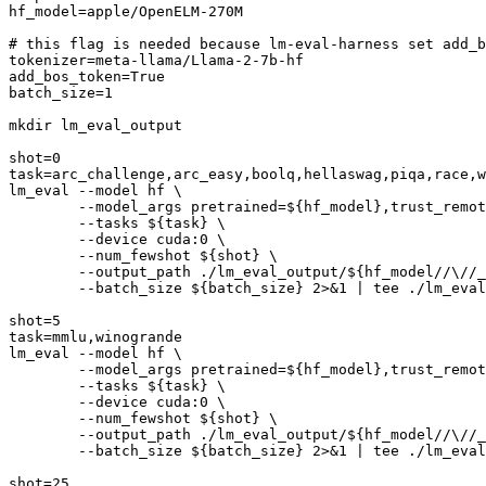
hf_model=apple/OpenELM-270M

# this flag is needed because lm-eval-harness set add_b
tokenizer=meta-llama/Llama-2-7b-hf

add_bos_token=True

batch_size=1

mkdir lm_eval_output

shot=0

task=arc_challenge,arc_easy,boolq,hellaswag,piqa,race,w
lm_eval --model hf \

        --model_args pretrained=${hf_model},trust_remot
        --tasks ${task} \

        --device cuda:0 \

        --num_fewshot ${shot} \

        --output_path ./lm_eval_output/${hf_model//\//_
        --batch_size ${batch_size} 2>&1 | tee ./lm_eval
shot=5

task=mmlu,winogrande

lm_eval --model hf \

        --model_args pretrained=${hf_model},trust_remot
        --tasks ${task} \

        --device cuda:0 \

        --num_fewshot ${shot} \

        --output_path ./lm_eval_output/${hf_model//\//_
        --batch_size ${batch_size} 2>&1 | tee ./lm_eval
shot=25
