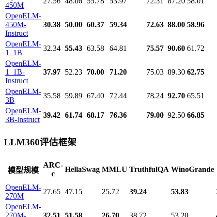
27.56
48.06
55.78
53.97
72.31
87.20
58.01
450M
OpenELM-
450M-
30.38
50.00
60.37
59.34
72.63
88.00
58.96
Instruct
OpenELM-
32.34
55.43
63.58
64.81
75.57
90.60
61.72
1_1B
OpenELM-
1_1B-
37.97
52.23
70.00
71.20
75.03
89.30
62.75
Instruct
OpenELM-
35.58
59.89
67.40
72.44
78.24
92.70
65.51
3B
OpenELM-
39.42
61.74
68.17
76.36
79.00
92.50
66.85
3B-Instruct
LLM360评估框架
ARC-
HellaSwag
MMLU
TruthfulQA
WinoGrande
模型规模
c
OpenELM-
27.65
47.15
25.72
39.24
53.83
270M
OpenELM-
270M-
32.51
51.58
26.70
38.72
53.20