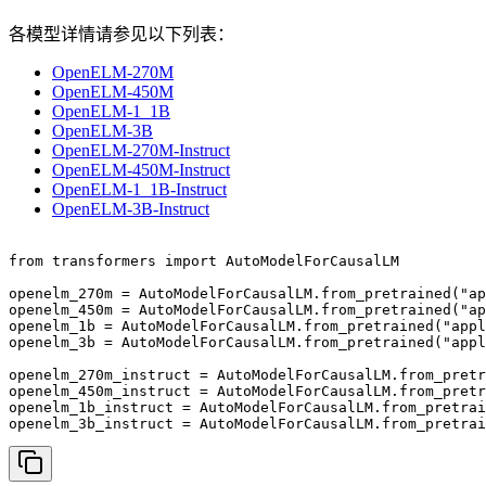
各模型详情请参见以下列表：
OpenELM-270M
OpenELM-450M
OpenELM-1_1B
OpenELM-3B
OpenELM-270M-Instruct
OpenELM-450M-Instruct
OpenELM-1_1B-Instruct
OpenELM-3B-Instruct
from transformers import AutoModelForCausalLM

openelm_270m = AutoModelForCausalLM.from_pretrained("ap
openelm_450m = AutoModelForCausalLM.from_pretrained("ap
openelm_1b = AutoModelForCausalLM.from_pretrained("appl
openelm_3b = AutoModelForCausalLM.from_pretrained("appl
openelm_270m_instruct = AutoModelForCausalLM.from_pretr
openelm_450m_instruct = AutoModelForCausalLM.from_pretr
openelm_1b_instruct = AutoModelForCausalLM.from_pretrai