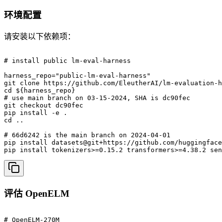
环境配置
请安装以下依赖项：
# install public lm-eval-harness

harness_repo="public-lm-eval-harness"

git clone https://github.com/EleutherAI/lm-evaluation-h
cd ${harness_repo}

# use main branch on 03-15-2024, SHA is dc90fec

git checkout dc90fec

pip install -e .

cd ..

# 66d6242 is the main branch on 2024-04-01 

pip install datasets@git+https://github.com/huggingface
评估 OpenELM
# OpenELM-270M
