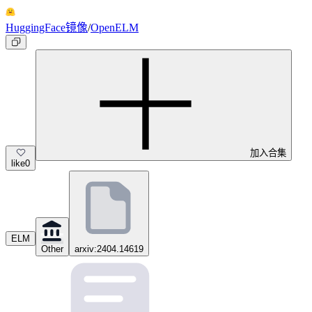
HuggingFace镜像
/
OpenELM
加入合集
like
0
ELM
Other
arxiv:2404.14619