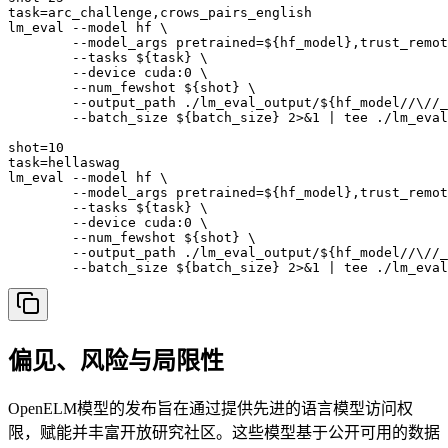
task=arc_challenge,crows_pairs_english

lm_eval --model hf \

        --model_args pretrained=${hf_model},trust_remot
        --tasks ${task} \

        --device cuda:0 \

        --num_fewshot ${shot} \

        --output_path ./lm_eval_output/${hf_model//\//_
        --batch_size ${batch_size} 2>&1 | tee ./lm_eval
shot=10

task=hellaswag

lm_eval --model hf \

        --model_args pretrained=${hf_model},trust_remot
        --tasks ${task} \

        --device cuda:0 \

        --num_fewshot ${shot} \

        --output_path ./lm_eval_output/${hf_model//\//_
偏见、风险与局限性
OpenELM模型的发布旨在通过提供先进的语言模型访问权
限，赋能并丰富开放研究社区。这些模型基于公开可用的数据