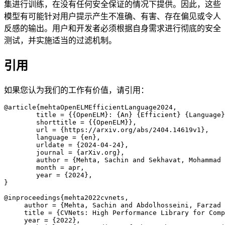
集进行训练，在没有任何安全保证的情况下提供。因此，这些
模型有可能针对用户提示产生不准确、有害、存在偏见或令人
反感的输出。用户和开发者必须根据自身需求进行彻底的安全
测试，并实施适当的过滤机制。
引用
如果您认为我们的工作有价值，请引用：
@article{mehtaOpenELMEfficientLanguage2024,

	title = {{OpenELM}: {An} {Efficient} {Language} {Model} {Family} with {Open} {Training} and {Inference} {Framework}},

	shorttitle = {{OpenELM}},

	url = {https://arxiv.org/abs/2404.14619v1},

	language = {en},

	urldate = {2024-04-24},

	journal = {arXiv.org},

	author = {Mehta, Sachin and Sekhavat, Mohammad Hossein and Cao, Qingqing and Horton, Maxwell and Jin, Yanzi and Sun, Chenfan and Mirzadeh, Iman and Najibi, Mahyar and Belenko, Dmitry and Zatloukal, Peter and Rastegari, Mohammad},

	month = apr,

	year = {2024},

}

@inproceedings{mehta2022cvnets, 

     author = {Mehta, Sachin and Abdolhosseini, Farzad 
     title = {CVNets: High Performance Library for Comp
     year = {2022}, 
