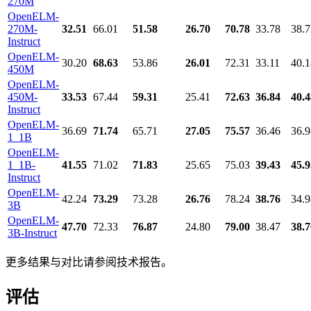
270M
OpenELM-
270M-
32.51
66.01
51.58
26.70
70.78
33.78
38.7
Instruct
OpenELM-
30.20
68.63
53.86
26.01
72.31
33.11
40.1
450M
OpenELM-
450M-
33.53
67.44
59.31
25.41
72.63
36.84
40.4
Instruct
OpenELM-
36.69
71.74
65.71
27.05
75.57
36.46
36.9
1_1B
OpenELM-
1_1B-
41.55
71.02
71.83
25.65
75.03
39.43
45.9
Instruct
OpenELM-
42.24
73.29
73.28
26.76
78.24
38.76
34.9
3B
OpenELM-
47.70
72.33
76.87
24.80
79.00
38.47
38.7
3B-Instruct
更多结果与对比请参阅技术报告。
评估