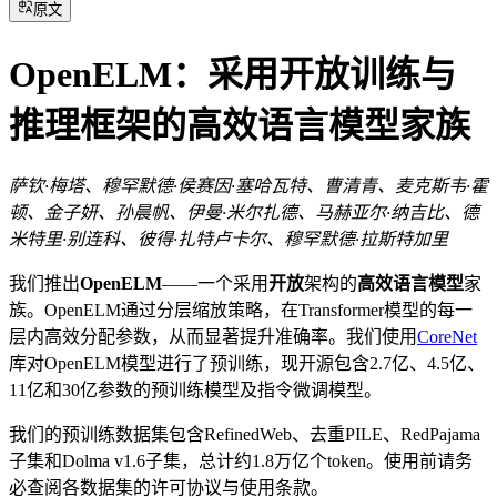
原文
OpenELM：采用开放训练与
推理框架的高效语言模型家族
萨钦·梅塔、穆罕默德·侯赛因·塞哈瓦特、曹清青、麦克斯韦·霍
顿、金子妍、孙晨帆、伊曼·米尔扎德、马赫亚尔·纳吉比、德
米特里·别连科、彼得·扎特卢卡尔、穆罕默德·拉斯特加里
我们推出
OpenELM
——一个采用
开放
架构的
高效语言模型
家
族。OpenELM通过分层缩放策略，在Transformer模型的每一
层内高效分配参数，从而显著提升准确率。我们使用
CoreNet
库对OpenELM模型进行了预训练，现开源包含2.7亿、4.5亿、
11亿和30亿参数的预训练模型及指令微调模型。
我们的预训练数据集包含RefinedWeb、去重PILE、RedPajama
子集和Dolma v1.6子集，总计约1.8万亿个token。使用前请务
必查阅各数据集的许可协议与使用条款。