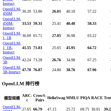
Instruct
OpenELM-
30.20
53.86
26.01
40.18
57.22
450M
OpenELM-
450M-
33.53
59.31
25.41
40.48
58.33
Instruct
OpenELM-
36.69
65.71
27.05
36.98
63.22
1_1B
OpenELM-
1_1B-
41.55
71.83
25.65
45.95
64.72
Instruct
OpenELM-
42.24
73.28
26.76
34.98
67.25
3B
OpenELM-
47.70
76.87
24.80
38.76
67.96
3B-Instruct
OpenLLM 排行榜
ARC-
CrowS-
HellaSwag
MMLU
PIQA
RACE
Tru
模型规模
c
Pairs
OpenELM-
27.65
66.79
47.15
25.72
69.75
30.91
39.2