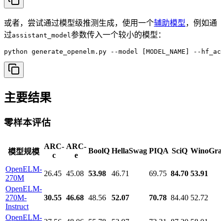
或者，尝试通过模型级推测生成，使用一个
辅助模型
，例如通
过
参数传入一个较小的模型：
assistant_model
python generate_openelm.py --model [MODEL_NAME] --hf_a
主要结果
零样本评估
ARC-
ARC-
BoolQ
HellaSwag
PIQA
SciQ
WinoGr
模型规模
c
e
OpenELM-
26.45
45.08
53.98
46.71
69.75
84.70
53.91
270M
OpenELM-
270M-
30.55
46.68
48.56
52.07
70.78
84.40
52.72
Instruct
OpenELM-