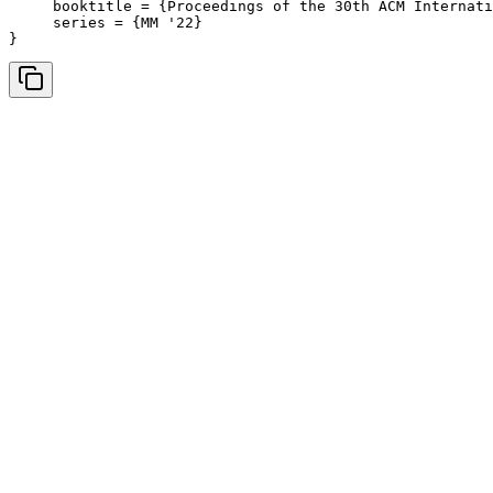
     booktitle = {Proceedings of the 30th ACM Internati
     series = {MM '22} 

}