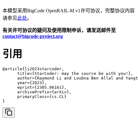
本模型采用BigCode OpenRAIL-M v1许可协议，完整协议内容
请参见
此处
。
有关许可协议的疑问及使用限制申诉，请发送邮件至
contact@bigcode-project.org
引用
@article{li2023starcoder,

      title={StarCoder: may the source be with you!}, 

      author={Raymond Li and Loubna Ben Allal and Yangt
      year={2023},

      eprint={2305.06161},

      archivePrefix={arXiv},

      primaryClass={cs.CL}

}