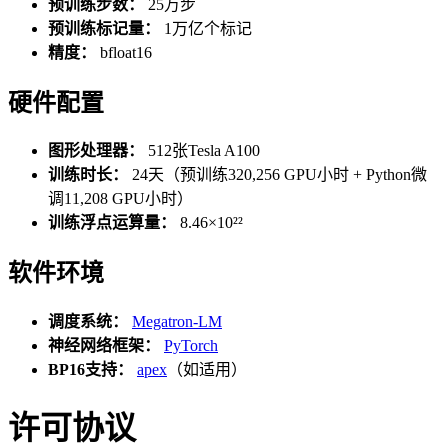
预训练步数：
25万步
预训练标记量：
1万亿个标记
精度：
bfloat16
硬件配置
图形处理器：
512张Tesla A100
训练时长：
24天（预训练320,256 GPU小时 + Python微
调11,208 GPU小时）
训练浮点运算量：
8.46×10²²
软件环境
调度系统：
Megatron-LM
神经网络框架：
PyTorch
BP16支持：
apex
（如适用）
许可协议