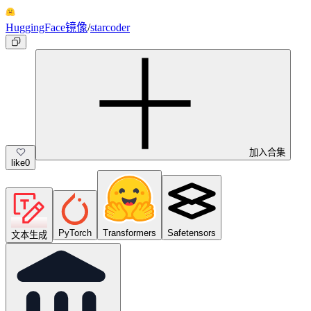
HuggingFace镜像
/
starcoder
加入合集
like
0
PyTorch
Transformers
Safetensors
文本生成