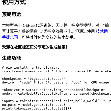
使用方式
预期用途
本模型基于 GitHub 代码训练，因此并非指令型模型，对于"编
写计算平方根的函数"此类指令效果不佳。但通过使用
技术助
手提示词
，可将其转化为高效的技术助手。
欢迎在社区标签页分享您的生成结果！
生成功能
# pip install -q transformers

from transformers import AutoModelForCausalLM, AutoToke
checkpoint = "bigcode/starcoder"

device = "cuda" # for GPU usage or "cpu" for CPU usage

tokenizer = AutoTokenizer.from_pretrained(checkpoint)

model = AutoModelForCausalLM.from_pretrained(checkpoint
inputs = tokenizer.encode("def print_hello_world():", r
outputs = model.generate(inputs)

print(tokenizer.decode(outputs[0]))