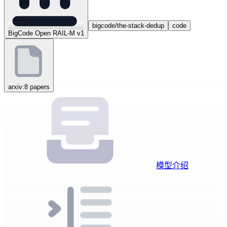
bigcode/the-stack-dedup
code
BigCode Open RAIL-M v1
arxiv:8 papers
模型介绍