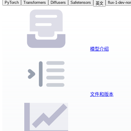
PyTorch
Transformers
Diffusers
Safetensors
flux-1-dev-no
英文
模型介绍
文件和版本