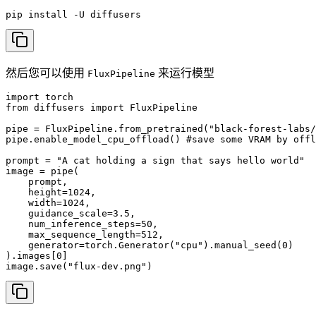
pip install -U diffusers
然后您可以使用
来运行模型
FluxPipeline
import torch

from diffusers import FluxPipeline

pipe = FluxPipeline.from_pretrained("black-forest-labs/
pipe.enable_model_cpu_offload() #save some VRAM by offl
prompt = "A cat holding a sign that says hello world"

image = pipe(

    prompt,

    height=1024,

    width=1024,

    guidance_scale=3.5,

    num_inference_steps=50,

    max_sequence_length=512,

    generator=torch.Generator("cpu").manual_seed(0)

).images[0]

image.save("flux-dev.png")