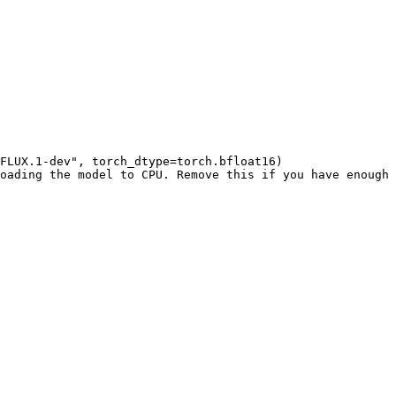
FLUX.1-dev", torch_dtype=torch.bfloat16)

oading the model to CPU. Remove this if you have enough 