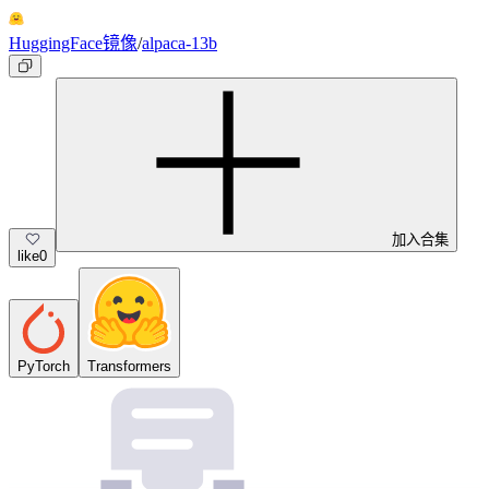
HuggingFace镜像
/
alpaca-13b
加入合集
like
0
PyTorch
Transformers