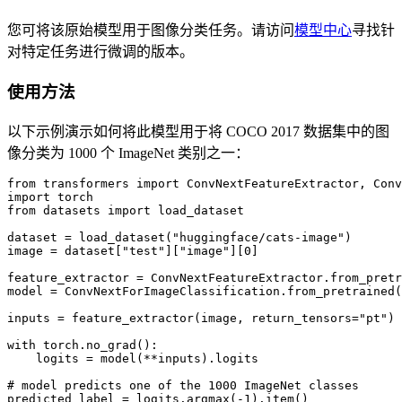
您可将该原始模型用于图像分类任务。请访问
模型中心
寻找针
对特定任务进行微调的版本。
使用方法
以下示例演示如何将此模型用于将 COCO 2017 数据集中的图
像分类为 1000 个 ImageNet 类别之一：
from transformers import ConvNextFeatureExtractor, Conv
import torch

from datasets import load_dataset

dataset = load_dataset("huggingface/cats-image")

image = dataset["test"]["image"][0]

feature_extractor = ConvNextFeatureExtractor.from_pretr
model = ConvNextForImageClassification.from_pretrained(
inputs = feature_extractor(image, return_tensors="pt")

with torch.no_grad():

    logits = model(**inputs).logits

# model predicts one of the 1000 ImageNet classes

predicted_label = logits.argmax(-1).item()
