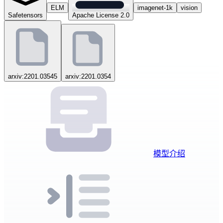
ELM
imagenet-1k
vision
Safetensors
Apache License 2.0
arxiv:2201.03545
arxiv:2201.0354
模型介绍