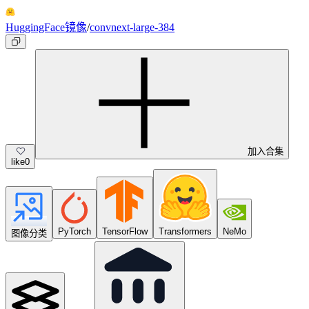
HuggingFace镜像
/
convnext-large-384
加入合集
like
0
PyTorch
TensorFlow
Transformers
NeMo
图像分类