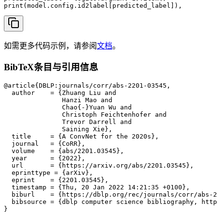
print(model.config.id2label[predicted_label]),
如需更多代码示例，请参阅
文档
。
BibTeX条目与引用信息
@article{DBLP:journals/corr/abs-2201-03545,

  author    = {Zhuang Liu and

               Hanzi Mao and

               Chao{-}Yuan Wu and

               Christoph Feichtenhofer and

               Trevor Darrell and

               Saining Xie},

  title     = {A ConvNet for the 2020s},

  journal   = {CoRR},

  volume    = {abs/2201.03545},

  year      = {2022},

  url       = {https://arxiv.org/abs/2201.03545},

  eprinttype = {arXiv},

  eprint    = {2201.03545},

  timestamp = {Thu, 20 Jan 2022 14:21:35 +0100},

  biburl    = {https://dblp.org/rec/journals/corr/abs-2
  bibsource = {dblp computer science bibliography, http
}