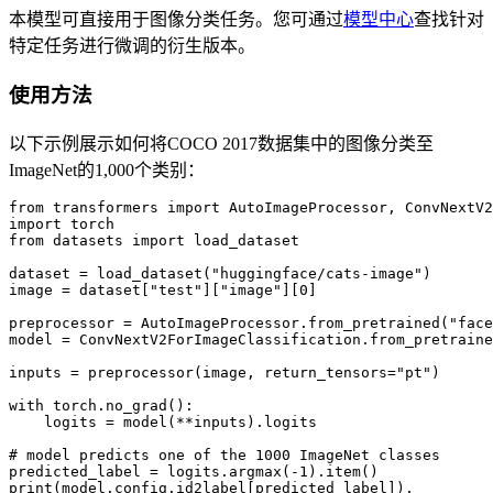
本模型可直接用于图像分类任务。您可通过
模型中心
查找针对
特定任务进行微调的衍生版本。
使用方法
以下示例展示如何将COCO 2017数据集中的图像分类至
ImageNet的1,000个类别：
from transformers import AutoImageProcessor, ConvNextV2
import torch

from datasets import load_dataset

dataset = load_dataset("huggingface/cats-image")

image = dataset["test"]["image"][0]

preprocessor = AutoImageProcessor.from_pretrained("face
model = ConvNextV2ForImageClassification.from_pretraine
inputs = preprocessor(image, return_tensors="pt")

with torch.no_grad():

    logits = model(**inputs).logits

# model predicts one of the 1000 ImageNet classes

predicted_label = logits.argmax(-1).item()

print(model.config.id2label[predicted_label]),