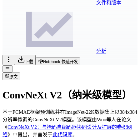
文件和版本
分析
下载
Notebook 快速开发
原文
ConvNeXt V2（纳米级模型）
基于FCMAE框架预训练并在ImageNet-22K数据集上以384x384
分辨率微调的ConvNeXt V2模型。该模型由Woo等人在论文
《
ConvNeXt V2：与掩码自编码器协同设计及扩展的卷积网
络
》中提出，并首发于
此代码库
。