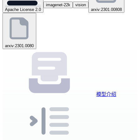
imagenet-22k
vision
Apache License 2.0
arxiv:2301.00808
arxiv:2301.0080
模型介绍