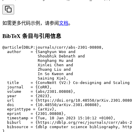
如需更多代码示例，请参阅
文档
。
BibTeX 条目与引用信息
@article{DBLP:journals/corr/abs-2301-00808,

  author    = {Sanghyun Woo and

               Shoubhik Debnath and

               Ronghang Hu and

               Xinlei Chen and

               Zhuang Liu and

               In So Kweon and

               Saining Xie},

  title     = {ConvNeXt {V2:} Co-designing and Scaling 
  journal   = {CoRR},

  volume    = {abs/2301.00808},

  year      = {2023},

  url       = {https://doi.org/10.48550/arXiv.2301.0080
  doi       = {10.48550/arXiv.2301.00808},

  eprinttype = {arXiv},

  eprint    = {2301.00808},

  timestamp = {Tue, 10 Jan 2023 15:10:12 +0100},

  biburl    = {https://dblp.org/rec/journals/corr/abs-2
  bibsource = {dblp computer science bibliography, http
}