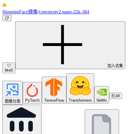
HuggingFace镜像
/
convnextv2-nano-22k-384
加入合集
like
0
ELM
PyTorch
TensorFlow
Transformers
NeMo
图像分类