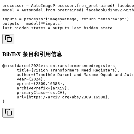
processor = AutoImageProcessor.from_pretrained('faceboo
model = AutoModel.from_pretrained('facebook/dinov2-with
inputs = processor(images=image, return_tensors="pt")

outputs = model(**inputs)

last_hidden_states = outputs.last_hidden_state
BibTeX 条目和引用信息
@misc{darcet2024visiontransformersneedregisters,

      title={Vision Transformers Need Registers}, 

      author={Timothée Darcet and Maxime Oquab and Juli
      year={2024},

      eprint={2309.16588},

      archivePrefix={arXiv},

      primaryClass={cs.CV},

      url={https://arxiv.org/abs/2309.16588}, 

}