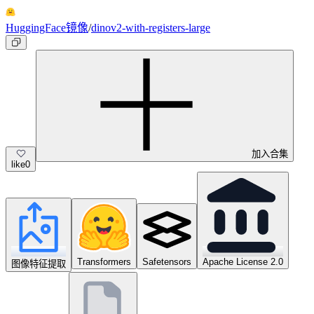
HuggingFace镜像
/
dinov2-with-registers-large
加入合集
like
0
Transformers
Safetensors
Apache License 2.0
图像特征提取