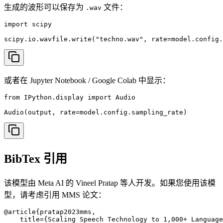
生成的波形可以保存为
文件：
.wav
import scipy

scipy.io.wavfile.write("techno.wav", rate=model.config.
或者在 Jupyter Notebook / Google Colab 中显示：
from IPython.display import Audio

Audio(output, rate=model.config.sampling_rate)
BibTex 引用
该模型由 Meta AI 的 Vineel Pratap 等人开发。如果您使用该模
型，请考虑引用 MMS 论文：
@article{pratap2023mms,

    title={Scaling Speech Technology to 1,000+ Language