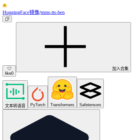
HuggingFace镜像
/
mms-tts-ben
加入合集
like
0
PyTorch
Transformers
Safetensors
文本转语音