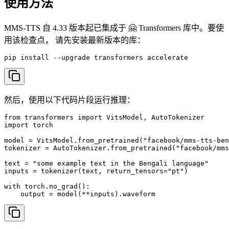
使用方法
MMS-TTS 自 4.33 版本起已集成于 🤗 Transformers 库中。要使
用该检查点， 请先安装最新版本的库：
pip install --upgrade transformers accelerate
然后，使用以下代码片段运行推理：
from transformers import VitsModel, AutoTokenizer

import torch

model = VitsModel.from_pretrained("facebook/mms-tts-ben
tokenizer = AutoTokenizer.from_pretrained("facebook/mms
text = "some example text in the Bengali language"

inputs = tokenizer(text, return_tensors="pt")

with torch.no_grad():

    output = model(**inputs).waveform