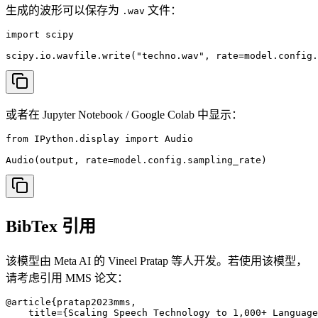
生成的波形可以保存为
文件：
.wav
import scipy

scipy.io.wavfile.write("techno.wav", rate=model.config.
或者在 Jupyter Notebook / Google Colab 中显示：
from IPython.display import Audio

Audio(output, rate=model.config.sampling_rate)
BibTex 引用
该模型由 Meta AI 的 Vineel Pratap 等人开发。若使用该模型，
请考虑引用 MMS 论文：
@article{pratap2023mms,

    title={Scaling Speech Technology to 1,000+ Language