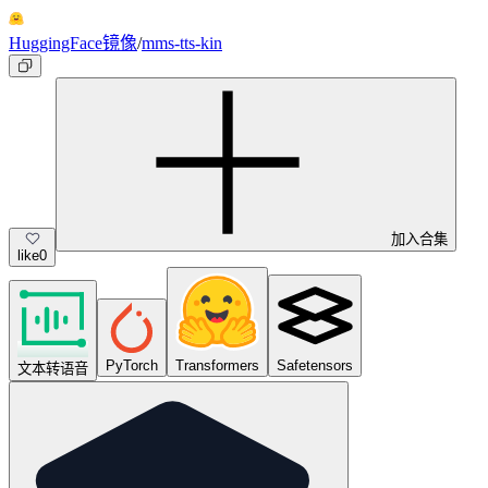
HuggingFace镜像
/
mms-tts-kin
加入合集
like
0
PyTorch
Transformers
Safetensors
文本转语音