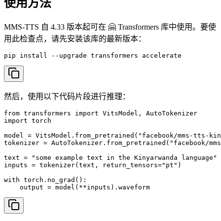
使用方法
MMS-TTS 自 4.33 版本起可在 🤗 Transformers 库中使用。要使
用此检查点，请先安装该库的最新版本：
pip install --upgrade transformers accelerate
然后，使用以下代码片段进行推理：
from transformers import VitsModel, AutoTokenizer

import torch

model = VitsModel.from_pretrained("facebook/mms-tts-kin
tokenizer = AutoTokenizer.from_pretrained("facebook/mms
text = "some example text in the Kinyarwanda language"

inputs = tokenizer(text, return_tensors="pt")

with torch.no_grad():

    output = model(**inputs).waveform