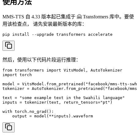
使用方法
MMS-TTS 自 4.33 版本起已集成于 🤗 Transformers 库中。要使
用该检查点， 请先安装最新版本的库：
pip install --upgrade transformers accelerate
然后，使用以下代码片段运行推理：
from transformers import VitsModel, AutoTokenizer

import torch

model = VitsModel.from_pretrained("facebook/mms-tts-swh
tokenizer = AutoTokenizer.from_pretrained("facebook/mms
text = "some example text in the Swahili language"

inputs = tokenizer(text, return_tensors="pt")

with torch.no_grad():

    output = model(**inputs).waveform