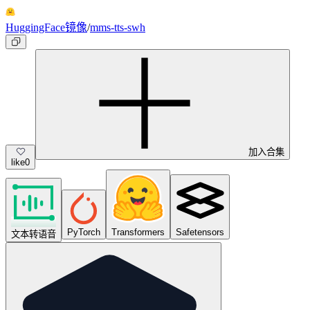
HuggingFace镜像
/
mms-tts-swh
加入合集
like
0
PyTorch
Transformers
Safetensors
文本转语音