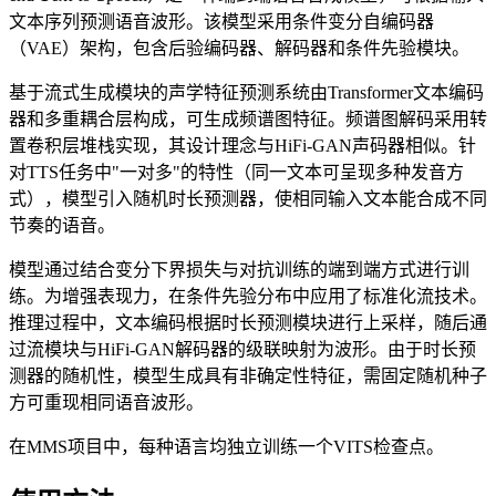
文本序列预测语音波形。该模型采用条件变分自编码器
（VAE）架构，包含后验编码器、解码器和条件先验模块。
基于流式生成模块的声学特征预测系统由Transformer文本编码
器和多重耦合层构成，可生成频谱图特征。频谱图解码采用转
置卷积层堆栈实现，其设计理念与HiFi-GAN声码器相似。针
对TTS任务中"一对多"的特性（同一文本可呈现多种发音方
式），模型引入随机时长预测器，使相同输入文本能合成不同
节奏的语音。
模型通过结合变分下界损失与对抗训练的端到端方式进行训
练。为增强表现力，在条件先验分布中应用了标准化流技术。
推理过程中，文本编码根据时长预测模块进行上采样，随后通
过流模块与HiFi-GAN解码器的级联映射为波形。由于时长预
测器的随机性，模型生成具有非确定性特征，需固定随机种子
方可重现相同语音波形。
在MMS项目中，每种语言均独立训练一个VITS检查点。