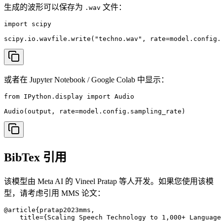
生成的波形可以保存为
文件：
.wav
import scipy

scipy.io.wavfile.write("techno.wav", rate=model.config.
或者在 Jupyter Notebook / Google Colab 中显示：
from IPython.display import Audio

Audio(output, rate=model.config.sampling_rate)
BibTex 引用
该模型由 Meta AI 的 Vineel Pratap 等人开发。如果您使用该模
型，请考虑引用 MMS 论文：
@article{pratap2023mms,

    title={Scaling Speech Technology to 1,000+ Language