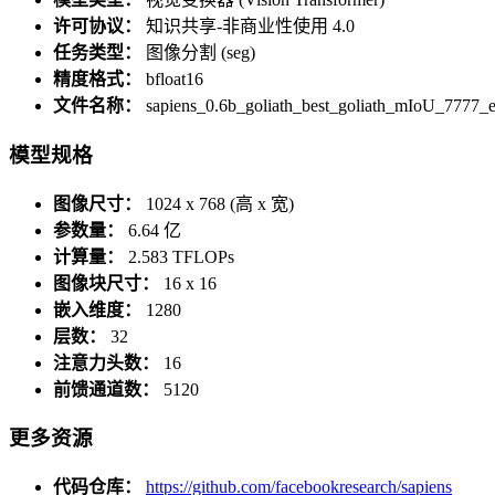
许可协议：
知识共享-非商业性使用 4.0
任务类型：
图像分割 (seg)
精度格式：
bfloat16
文件名称：
sapiens_0.6b_goliath_best_goliath_mIoU_7777_e
模型规格
图像尺寸：
1024 x 768 (高 x 宽)
参数量：
6.64 亿
计算量：
2.583 TFLOPs
图像块尺寸：
16 x 16
嵌入维度：
1280
层数：
32
注意力头数：
16
前馈通道数：
5120
更多资源
代码仓库：
https://github.com/facebookresearch/sapiens