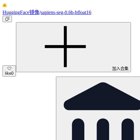
HuggingFace镜像
/
sapiens-seg-0.6b-bfloat16
加入合集
like
0