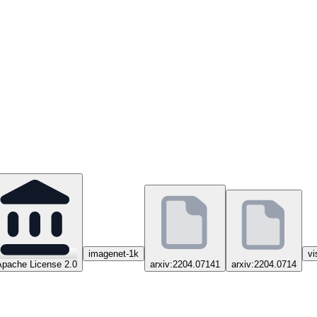
imagenet-1k
vi
Apache License 2.0
arxiv:2204.07141
arxiv:2204.0714