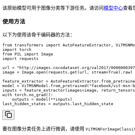
该原始模型可用于图像分类等下游任务。请访问
模型中心
查看
使用方法
以下为使用该骨干编码器的方法：
from transformers import AutoFeatureExtractor, ViTMSNMo
import torch

from PIL import Image

import requests

url = "http://images.cocodataset.org/val2017/0000000397
image = Image.open(requests.get(url, stream=True).raw)

feature_extractor = AutoFeatureExtractor.from_pretraine
model = ViTMSNModel.from_pretrained("facebook/vit-msn-b
inputs = feature_extractor(images=image, return_tensors
with torch.no_grad():

    outputs = model(**inputs)

last_hidden_states = outputs.last_hidden_state
要在图像分类任务上进行微调，请使用
ViTMSNForImageClassi