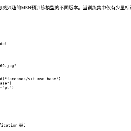
您感兴趣的MSN预训练模型的不同版本。当训练集中仅有少量标
del

69.jpg"

d("facebook/vit-msn-base")

ase")

="pt")

类：
fication