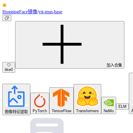
HuggingFace镜像
/
vit-msn-base
加入合集
like
0
ELM
PyTorch
TensorFlow
Transformers
NeMo
图像特征提取