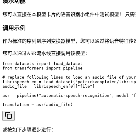
演示功能
您可以直接在本模型卡片的语音识别小组件中测试模型！ 只
调用示例
作为标准的序列到序列变换器模型，您可以通过将语音特征传
您可以通过ASR流水线直接调用该模型：
from datasets import load_dataset

from transformers import pipeline

# replace following lines to load an audio file of your
librispeech_en = load_dataset("patrickvonplaten/librisp
audio_file = librispeech_en[0]["file"]

asr = pipeline("automatic-speech-recognition", model="f
translation = asr(audio_file)
或按如下步骤逐步进行：