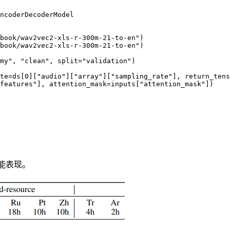
ncoderDecoderModel

book/wav2vec2-xls-r-300m-21-to-en")

book/wav2vec2-xls-r-300m-21-to-en")

my", "clean", split="validation")

te=ds[0]["audio"]["array"]["sampling_rate"], return_tens
features"], attention_mask=inputs["attention_mask"])

能表现。