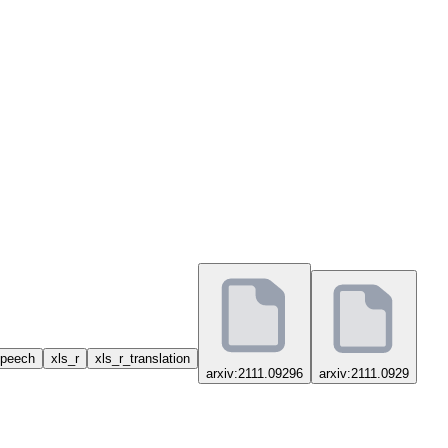
peech
xls_r
xls_r_translation
arxiv:2111.09296
arxiv:2111.0929