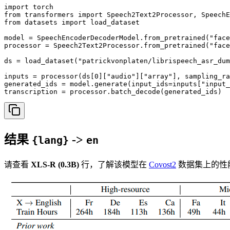
import torch

from transformers import Speech2Text2Processor, SpeechE
from datasets import load_dataset

model = SpeechEncoderDecoderModel.from_pretrained("face
processor = Speech2Text2Processor.from_pretrained("face
ds = load_dataset("patrickvonplaten/librispeech_asr_dum
inputs = processor(ds[0]["audio"]["array"], sampling_ra
generated_ids = model.generate(input_ids=inputs["input_
transcription = processor.batch_decode(generated_ids)
结果
->
{lang}
en
请查看
XLS-R (0.3B)
行，了解该模型在
Covost2
数据集上的性