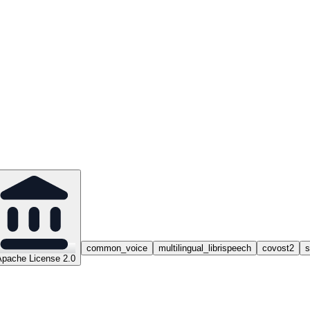
common_voice
multilingual_librispeech
covost2
s
Apache License 2.0