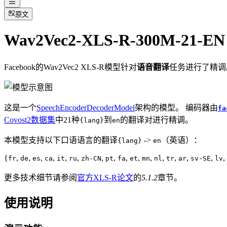
原文
Wav2Vec2-XLS-R-300M-21-EN
Facebook的Wav2Vec2 XLS-R模型针对
语音翻译
任务进行了精调
这是一个
SpeechEncoderDecoderModel
架构的模型。 编码器由
fa
Covost2数据集
中21种
到
的翻译对进行精调。
{lang}
en
本模型支持以下口语语言的翻译
->
（英语）：
{lang}
en
{
,
,
,
,
,
,
,
,
,
,
,
,
,
,
,
,
fr
de
es
ca
it
ru
zh-CN
pt
fa
et
mn
nl
tr
ar
sv-SE
lv
更多技术细节请参阅
官方XLS-R论文
的
5.1.2
章节。
使用说明