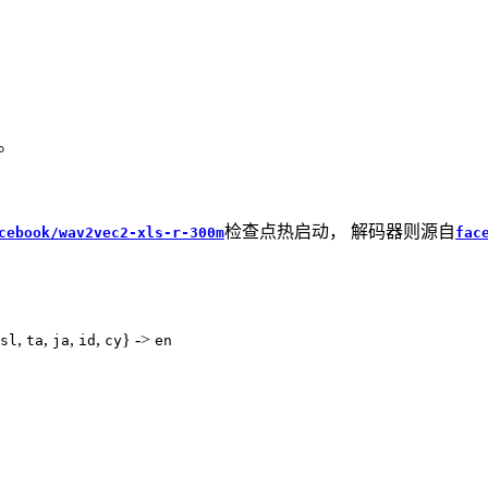
。
检查点热启动， 解码器则源自
cebook/wav2vec2-xls-r-300m
fac
,
,
,
,
} ->
sl
ta
ja
id
cy
en