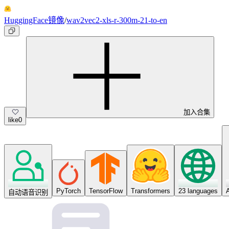
HuggingFace镜像
/
wav2vec2-xls-r-300m-21-to-en
加入合集
like
0
PyTorch
TensorFlow
Transformers
23 languages
自动语音识别