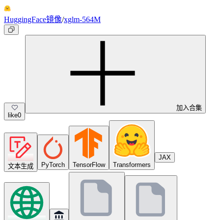
HuggingFace镜像
/
xglm-564M
加入合集
like
0
JAX
PyTorch
TensorFlow
Transformers
文本生成