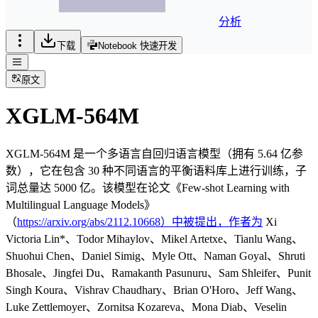
分析
下载
Notebook 快速开发
原文
XGLM-564M
XGLM-564M 是一个多语言自回归语言模型（拥有 5.64 亿参
数），它在包含 30 种不同语言的平衡语料库上进行训练，子
词总量达 5000 亿。该模型在论文《Few-shot Learning with
Multilingual Language Models》
（
https://arxiv.org/abs/2112.10668）中被提出，作者为
Xi
Victoria Lin*、Todor Mihaylov、Mikel Artetxe、Tianlu Wang、
Shuohui Chen、Daniel Simig、Myle Ott、Naman Goyal、Shruti
Bhosale、Jingfei Du、Ramakanth Pasunuru、Sam Shleifer、Punit
Singh Koura、Vishrav Chaudhary、Brian O'Horo、Jeff Wang、
Luke Zettlemoyer、Zornitsa Kozareva、Mona Diab、Veselin