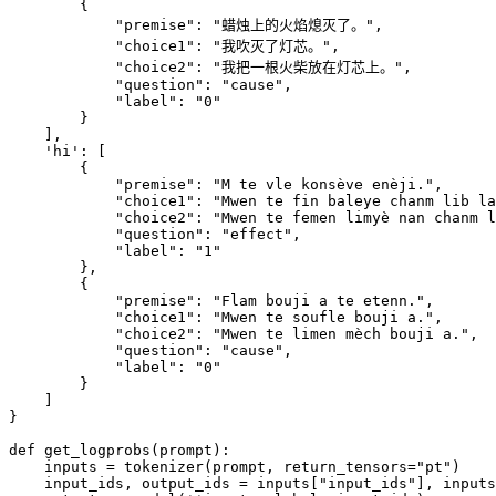
        {

            "premise": "蜡烛上的火焰熄灭了。",

            "choice1": "我吹灭了灯芯。",

            "choice2": "我把一根火柴放在灯芯上。",

            "question": "cause",

            "label": "0"

        }

    ],

    'hi': [

        {

            "premise": "M te vle konsève enèji.",

            "choice1": "Mwen te fin baleye chanm lib la
            "choice2": "Mwen te femen limyè nan chanm l
            "question": "effect",

            "label": "1"

        },

        {

            "premise": "Flam bouji a te etenn.",

            "choice1": "Mwen te soufle bouji a.",

            "choice2": "Mwen te limen mèch bouji a.",

            "question": "cause",

            "label": "0"

        }

    ]

}

def get_logprobs(prompt):

    inputs = tokenizer(prompt, return_tensors="pt")

    input_ids, output_ids = inputs["input_ids"], inputs