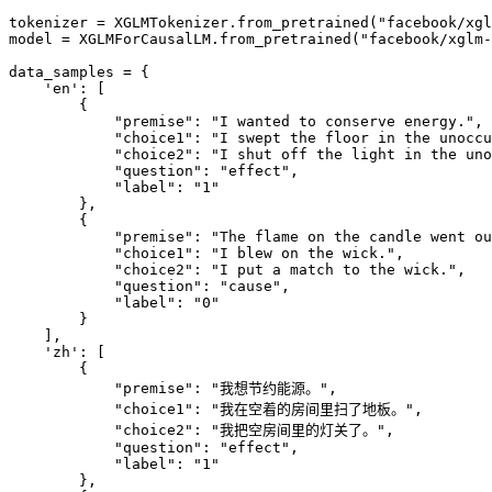
tokenizer = XGLMTokenizer.from_pretrained("facebook/xgl
model = XGLMForCausalLM.from_pretrained("facebook/xglm-
data_samples = {

    'en': [

        {

            "premise": "I wanted to conserve energy.",

            "choice1": "I swept the floor in the unoccu
            "choice2": "I shut off the light in the uno
            "question": "effect",

            "label": "1"

        },

        {

            "premise": "The flame on the candle went ou
            "choice1": "I blew on the wick.",

            "choice2": "I put a match to the wick.",

            "question": "cause",

            "label": "0"

        }

    ],

    'zh': [

        {

            "premise": "我想节约能源。",

            "choice1": "我在空着的房间里扫了地板。",

            "choice2": "我把空房间里的灯关了。",

            "question": "effect",

            "label": "1"

        },
