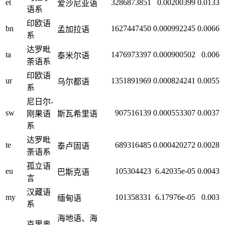
et
3286873851
0.00200399
0.0133
爱沙尼亚语
语系
印欧语
bn
1627447450
0.000992245
0.0066
孟加拉语
系
达罗毗
ta
1476973397
0.000900502
0.006
泰米尔语
荼语系
印欧语
ur
1351891969
0.000824241
0.0055
乌尔都语
系
尼日尔-
sw
907516139
0.000553307
0.0037
刚果语
斯瓦希里语
系
达罗毗
te
689316485
0.000420272
0.0028
泰卢固语
荼语系
孤立语
eu
105304423
6.42035e-05
0.0043
巴斯克语
言
汉藏语
my
101358331
6.17976e-05
0.003
缅甸语
系
海地语、海
克里奥