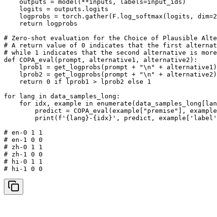
    outputs = model(**inputs, labels=input_ids)

    logits = outputs.logits

    logprobs = torch.gather(F.log_softmax(logits, dim=2
    return logprobs

# Zero-shot evaluation for the Choice of Plausible Alte
# A return value of 0 indicates that the first alternat
# while 1 indicates that the second alternative is more
def COPA_eval(prompt, alternative1, alternative2):

    lprob1 = get_logprobs(prompt + "\n" + alternative1)
    lprob2 = get_logprobs(prompt + "\n" + alternative2)
    return 0 if lprob1 > lprob2 else 1

for lang in data_samples_long:

    for idx, example in enumerate(data_samples_long[lan
        predict = COPA_eval(example["premise"], example
        print(f'{lang}-{idx}', predict, example['label'
# en-0 1 1

# en-1 0 0

# zh-0 1 1

# zh-1 0 0

# hi-0 1 1

# hi-1 0 0