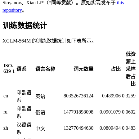
Stoyanov、Xian Li*（*同等贡献）。原始实现发布于
this
repository
。
训练数据统计
XGLM-564M 的训练数据统计如下表所示。
低资
源上
ISO-
语系
语言名称
词元数量
占比
采样
639-1
后占
比
印欧语
en
803526736124
0.489906
0.3259
英语
系
印欧语
ru
147791898098
0.0901079
0.0602
俄语
系
汉藏语
zh
132770494630
0.0809494
0.0483
中文
系