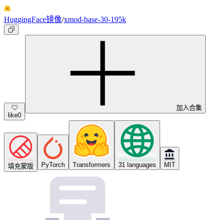
HuggingFace镜像
/
xmod-base-30-195k
加入合集
like
0
PyTorch
Transformers
31 languages
MIT
填充蒙版