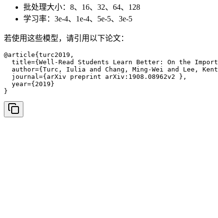
批处理大小：8、16、32、64、128
学习率：3e-4、1e-4、5e-5、3e-5
若使用这些模型，请引用以下论文：
@article{turc2019,

  title={Well-Read Students Learn Better: On the Import
  author={Turc, Iulia and Chang, Ming-Wei and Lee, Kent
  journal={arXiv preprint arXiv:1908.08962v2 },

  year={2019}

}