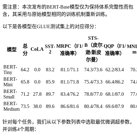
需注意：本次发布的BERT-Base模型仅为保持体系完整性而包
含，其采用与原始模型相同的训练机制重新训练。
以下是各模型在GLUE测试集上的对应得分：
STS-
B（皮尔
总
MRPC（F1/
QQP（F1/
SST-
MNL
CoLA
模型
2
m
逊/斯皮
分
准确率）
准确率）
尔曼）
BERT-
64.2
0.0
83.2
81.1/71.1
74.3/73.6
62.2/83.4
70.
Tiny
BERT-
65.8
0.0
85.9
81.1/71.8
75.4/73.3
66.4/86.2
74.
Mini
BERT-
71.2
27.8
89.7
83.4/76.2
78.8/77.0
68.1/87.0
77.
Small
BERT-
73.5
38.0
89.6
86.6/81.6
80.4/78.4
69.6/87.9
80.
Medium
针对每个任务，我们从以下参数列表中选取最优微调超参数，
并训练4个周期：