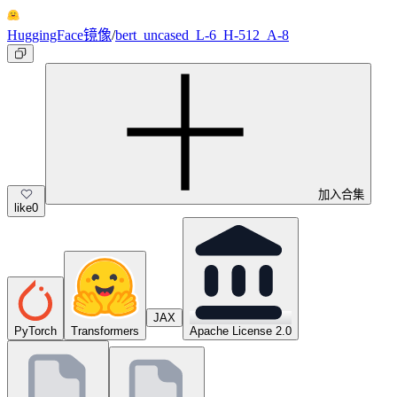
HuggingFace镜像
/
bert_uncased_L-6_H-512_A-8
加入合集
like
0
JAX
PyTorch
Transformers
Apache License 2.0