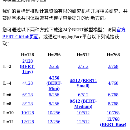
我们的目标是推动计算资源有限的研究机构开展相关研究，并
鼓励学术共同体探索替代模型容量提升的创新方向。
您可通过以下两种方式下载这24个BERT微型模型：访问
官方
BERT GitHub页面
，或通过HuggingFace平台以下列链接获
取：
H=128
H=256
H=512
H=768
2/128
L=2
(BERT-
2/256
2/512
2/768
Tiny)
4/256
4/512 (BERT-
L=4
4/128
(BERT-
4/768
Small)
Mini)
L=6
6/128
6/256
6/512
6/768
8/512 (BERT-
L=8
8/128
8/256
8/768
Medium)
L=10
10/128
10/256
10/512
10/768
12/768
L=12
12/128
12/256
12/512
(BERT-Base)