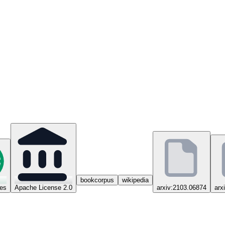
bookcorpus
wikipedia
ges
Apache License 2.0
arxiv:2103.06874
arx