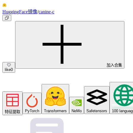
HuggingFace镜像
/
canine-c
加入合集
like
0
PyTorch
Transformers
NeMo
Safetensors
100 langua
特征提取