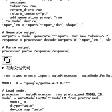
    messages,

    tokenize=True,

    return_dict=True,

    return_tensors="pt",

    add_generation_prompt=True,

).to(model.device)

input_len = inputs["input_ids"].shape[-1]

# Generate output

outputs = model.generate(**inputs, max_new_tokens=512)

response = processor.decode(outputs[0][input_len:], ski
# Parse output

processor.parse_response(response)
视频处理代码
from transformers import AutoProcessor, AutoModelForMul
MODEL_ID = "google/gemma-4-31B-it"

# Load model

processor = AutoProcessor.from_pretrained(MODEL_ID)

model = AutoModelForMultimodalLM.from_pretrained(

    MODEL_ID, 

    dtype="auto", 

    device_map="auto"
