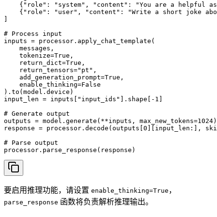
    {"role": "system", "content": "You are a helpful as
    {"role": "user", "content": "Write a short joke abo
]

# Process input

inputs = processor.apply_chat_template(

    messages,

    tokenize=True,

    return_dict=True,

    return_tensors="pt",

    add_generation_prompt=True,

    enable_thinking=False

).to(model.device)

input_len = inputs["input_ids"].shape[-1]

# Generate output

outputs = model.generate(**inputs, max_new_tokens=1024)

response = processor.decode(outputs[0][input_len:], ski
# Parse output

processor.parse_response(response)
要启用推理功能，请设置
，
enable_thinking=True
函数将负责解析推理输出。
parse_response