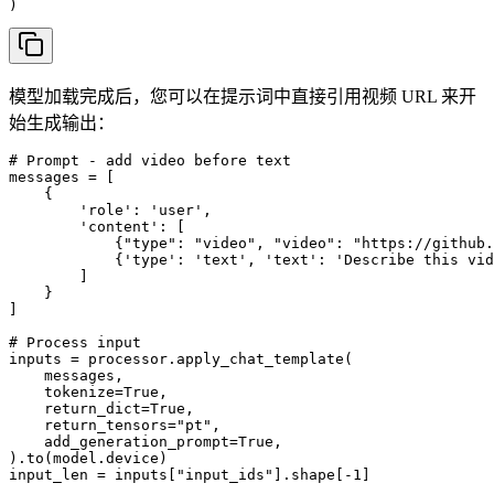
)
模型加载完成后，您可以在提示词中直接引用视频 URL 来开
始生成输出：
# Prompt - add video before text

messages = [

    {

        'role': 'user',

        'content': [

            {"type": "video", "video": "https://github.
            {'type': 'text', 'text': 'Describe this vid
        ]

    }

]

# Process input

inputs = processor.apply_chat_template(

    messages,

    tokenize=True,

    return_dict=True,

    return_tensors="pt",

    add_generation_prompt=True,

).to(model.device)

input_len = inputs["input_ids"].shape[-1]
