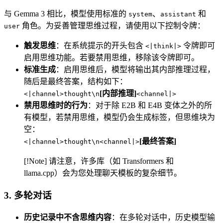
与 Gemma 3 相比，模型使用标准的
、
和
system
assistant
角色。为妥善管理思维过程，请使用以下控制令牌：
user
触发思维
：在系统提示的开头包含
令牌即可
<|think|>
启用思维功能。若要禁用思维，移除该令牌即可。
标准生成
：启用思维后，模型将输出其内部推理过程，
随后是最终答案，结构如下：
[内部推理]
<|channel>thought\n
<channel|>
禁用思维时的行为
：对于除 E2B 和 E4B 变体之外的所
有模型，若禁用思维，模型仍会生成标签，但思维块为
空：
[最终答案]
<|channel>thought\n<channel|>
[!Note] 请注意，许多库（如 Transformers 和
llama.cpp）会为您处理聊天模板的复杂细节。
3. 多轮对话
历史记录中不含思维内容
：在多轮对话中，历史模型输