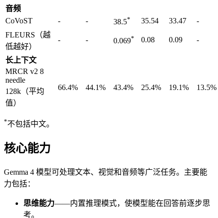
音频
*
CoVoST
-
-
35.54
33.47
-
38.5
FLEURS（越
*
-
-
0.08
0.09
-
0.069
低越好）
长上下文
MRCR v2 8
needle
66.4%
44.1%
43.4%
25.4%
19.1%
13.5%
128k（平均
值）
*
不包括中文。
核心能力
Gemma 4 模型可处理文本、视觉和音频等广泛任务。主要能
力包括：
思维能力
——内置推理模式，使模型能在回答前逐步思
考。