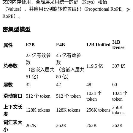
文的内存使用，全局层采用统一的键（Keys）和值
（Values），并应用比例旋转位置编码（Proportional RoPE，p-
RoPE）。
密集型模型
31B
E2B
E4B
12B Unified
属性
Dense
23 亿有效参
45 亿有效参
数
数
总参数
119.5 亿
307 亿
（含嵌入层共
（含嵌入层共
51 亿）
80 亿）
35
42
48
60
层数
1024 个
1024 个
滑动窗口
512 个 token
512 个 token
token
token
上下文长
256K
128K tokens
128K tokens
256K tokens
tokens
度
词汇表大
262K
262K
262K
262K
小