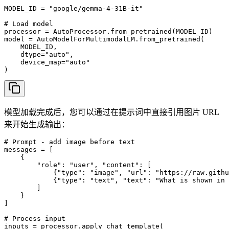
MODEL_ID = "google/gemma-4-31B-it"

# Load model

processor = AutoProcessor.from_pretrained(MODEL_ID)

model = AutoModelForMultimodalLM.from_pretrained(

    MODEL_ID, 

    dtype="auto", 

    device_map="auto"

)
模型加载完成后，您可以通过在提示词中直接引用图片 URL
来开始生成输出：
# Prompt - add image before text

messages = [

    {

        "role": "user", "content": [

            {"type": "image", "url": "https://raw.githu
            {"type": "text", "text": "What is shown in 
        ]

    }

]

# Process input

inputs = processor.apply_chat_template(
