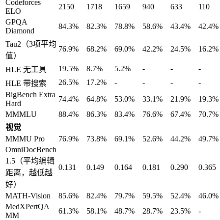
Codeforces
2150
1718
1659
940
633
110
ELO
GPQA
84.3%
82.3%
78.8%
58.6%
43.4%
42.4%
Diamond
Tau2（3项平均
76.9%
68.2%
69.0%
42.2%
24.5%
16.2%
值）
19.5%
8.7%
5.2%
-
-
-
HLE 无工具
26.5%
17.2%
-
-
-
-
HLE 带搜索
BigBench Extra
74.4%
64.8%
53.0%
33.1%
21.9%
19.3%
Hard
MMMLU
88.4%
86.3%
83.4%
76.6%
67.4%
70.7%
视觉
MMMU Pro
76.9%
73.8%
69.1%
52.6%
44.2%
49.7%
OmniDocBench
1.5（平均编辑
0.131
0.149
0.164
0.181
0.290
0.365
距离，越低越
好）
MATH-Vision
85.6%
82.4%
79.7%
59.5%
52.4%
46.0%
MedXPertQA
61.3%
58.1%
48.7%
28.7%
23.5%
-
MM