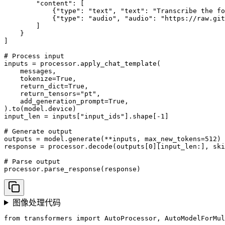
        "content": [

            {"type": "text", "text": "Transcribe the fo
            {"type": "audio", "audio": "https://raw.git
        ]

    }

]

# Process input

inputs = processor.apply_chat_template(

    messages,

    tokenize=True,

    return_dict=True,

    return_tensors="pt",

    add_generation_prompt=True,

).to(model.device)

input_len = inputs["input_ids"].shape[-1]

# Generate output

outputs = model.generate(**inputs, max_new_tokens=512)

response = processor.decode(outputs[0][input_len:], ski
# Parse output

processor.parse_response(response)
图像处理代码
from transformers import AutoProcessor, AutoModelForMul