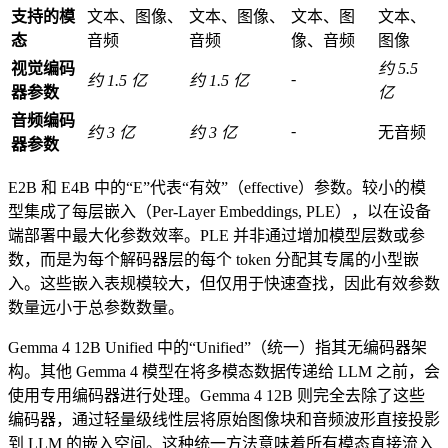
支持的模
文本、图像、
文本、图像、
文本、图
文本、
态
音频
音频
像、音频
图像
视觉编码
约 5.5
-
约 1.5 亿
约 1.5 亿
器参数
亿
音频编码
-
约 3 亿
约 3 亿
无音频
器参数
E2B 和 E4B 中的“E”代表“有效”（effective）参数。较小的模
型集成了每层嵌入（Per-Layer Embeddings, PLE），以在设备
端部署中最大化参数效率。PLE 并非通过增加模型层数或参
数，而是为每个解码器层的每个 token 分配其专属的小型嵌
入。这些嵌入表规模较大，但仅用于快速查找，因此有效参数
数量远小于总参数数量。
Gemma 4 12B Unified 中的“Unified”（统一）指其无编码器架
构。其他 Gemma 4 模型在将多模态数据传递给 LLM 之前，会
使用专用编码器进行处理。Gemma 4 12B 则完全去除了这些
编码器，通过轻量级线性层将原始图像块和音频波形直接投影
到 LLM 的嵌入空间。这种统一方法意味着所有模态直接流入