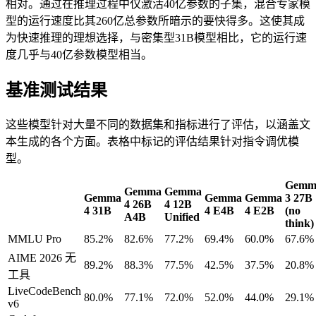
相对。通过在推理过程中仅激活40亿参数的子集，混合专家模
型的运行速度比其260亿总参数所暗示的要快得多。这使其成
为快速推理的理想选择，与密集型31B模型相比，它的运行速
度几乎与40亿参数模型相当。
基准测试结果
这些模型针对大量不同的数据集和指标进行了评估，以涵盖文
本生成的各个方面。表格中标记的评估结果针对指令调优模
型。
Gemm
Gemma
Gemma
Gemma
Gemma
Gemma
3 27B
4 26B
4 12B
4 31B
4 E4B
4 E2B
(no
A4B
Unified
think)
MMLU Pro
85.2%
82.6%
77.2%
69.4%
60.0%
67.6%
AIME 2026 无
89.2%
88.3%
77.5%
42.5%
37.5%
20.8%
工具
LiveCodeBench
80.0%
77.1%
72.0%
52.0%
44.0%
29.1%
v6