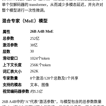
单个仅解码器的 transformer，从而减少多模态延迟，并允许对
整个模型进行一次性微调。
混合专家（MoE）模型
26B A4B MoE
属性
总参数
252亿
激活参数
38亿
30
层数
滑动窗口
1024个token
上下文长度
256K个token
262K
词汇表大小
专家数量
8个激活/128个总数及1个共享
支持的模态
文本、图像
视觉编码器参数
约5.5亿
26B A4B中的“A”代表“激活参数”，与模型包含的总参数数量