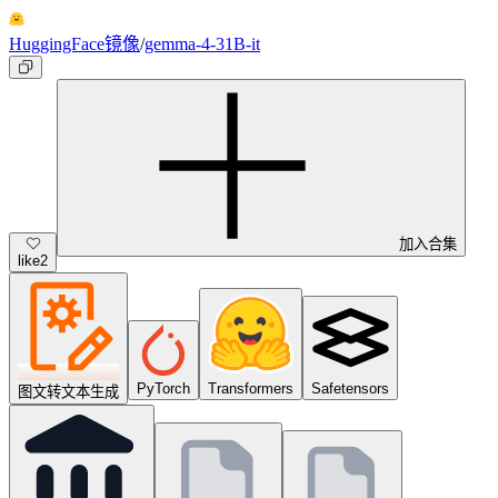
HuggingFace镜像
/
gemma-4-31B-it
加入合集
like
2
PyTorch
Transformers
Safetensors
图文转文本生成