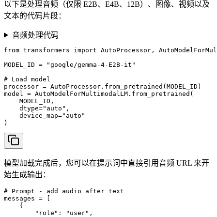
以下是处理音频（仅限 E2B、E4B、12B）、图像、视频以及
文本的代码片段：
音频处理代码
from transformers import AutoProcessor, AutoModelForMul
MODEL_ID = "google/gemma-4-E2B-it"

# Load model

processor = AutoProcessor.from_pretrained(MODEL_ID)

model = AutoModelForMultimodalLM.from_pretrained(

    MODEL_ID, 

    dtype="auto", 

    device_map="auto"

)
模型加载完成后，您可以在提示词中直接引用音频 URL 来开
始生成输出：
# Prompt - add audio after text

messages = [

    {

        "role": "user",
