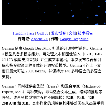
Hugging Face
|
GitHub
|
发布博客
|
文档
|
技术报告
许可证
:
Apache 2.0
|
作者
:
Google DeepMind
Gemma 是由 Google DeepMind 打造的开源模型系列。Gemma
4 模型具备多模态能力，可处理文本和图像输入（E2B、E4B
和 12B 模型支持音频）并生成文本输出。本次发布包含预训
练和指令微调两种变体的开源权重模型。Gemma 4 的上下文
窗口最大可达 256K tokens，并保持对 140 多种语言的多语言
支持。
Gemma 4 同时提供密集型（Dense）和混合专家（Mixture-of-
Experts, MoE）两种架构，非常适合文本生成、编码和推理等
任务。该系列模型提供五种不同规模：
E2B
、
E4B
、
12B
、
26B A4B
和
31B
。其多样化的规模使其能够部署在从高端手机