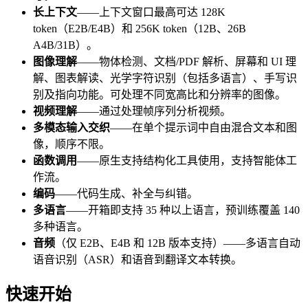
长上下文
——上下文窗口最高可达 128K
token（E2B/E4B）和 256K token（12B、26B
A4B/31B）。
图像理解
——物体检测、文档/PDF 解析、屏幕和 UI 理
解、图表解读、光学字符识别（包括多语言）、手写识
别及指向功能。可处理不同宽高比和分辨率的图像。
视频理解
——通过处理帧序列分析视频。
多模态输入交织
——在单个提示词中自由混合文本和图
像，顺序不限。
函数调用
——原生支持结构化工具使用，支持智能体工
作流。
编码
——代码生成、补全与纠错。
多语言
——开箱即支持 35 种以上语言，预训练覆盖 140
多种语言。
音频
（仅 E2B、E4B 和 12B 版本支持）——多语言自动
语音识别（ASR）和语音到翻译文本转换。
快速开始