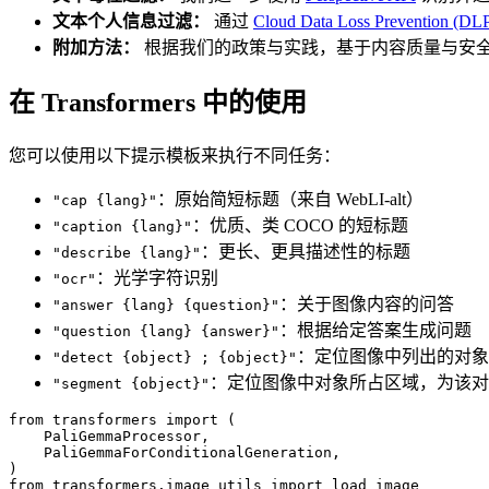
文本个人信息过滤：
通过
Cloud Data Loss Prevention (DL
附加方法：
根据我们的政策与实践，基于内容质量与安
在 Transformers 中的使用
您可以使用以下提示模板来执行不同任务：
：原始简短标题（来自 WebLI-alt）
"cap {lang}"
：优质、类 COCO 的短标题
"caption {lang}"
：更长、更具描述性的标题
"describe {lang}"
：光学字符识别
"ocr"
：关于图像内容的问答
"answer {lang} {question}"
：根据给定答案生成问题
"question {lang} {answer}"
：定位图像中列出的对象
"detect {object} ; {object}"
：定位图像中对象所占区域，为该对
"segment {object}"
from transformers import (

    PaliGemmaProcessor,

    PaliGemmaForConditionalGeneration,

)

from transformers.image_utils import load_image
