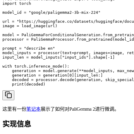
import torch

model_id = "google/paligemma2-3b-mix-224"

url = "https://huggingface.co/datasets/huggingface/docu
image = load_image(url)

model = PaliGemmaForConditionalGeneration.from_pretrain
processor = PaliGemmaProcessor.from_pretrained(model_id
prompt = "describe en"

model_inputs = processor(text=prompt, images=image, ret
input_len = model_inputs["input_ids"].shape[-1]

with torch.inference_mode():

    generation = model.generate(**model_inputs, max_new
    generation = generation[0][input_len:]

    decoded = processor.decode(generation, skip_special
    print(decoded)
这里有一份
笔记本
展示了如何对PaliGemma 2进行微调。
实现信息