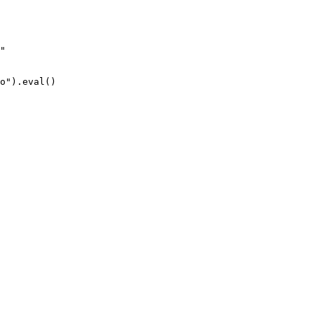
"

o").eval()
