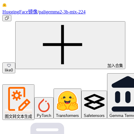
HuggingFace镜像
/
paligemma2-3b-mix-224
加入合集
like
0
PyTorch
Transformers
Safetensors
Gemma Terms
图文转文本生成