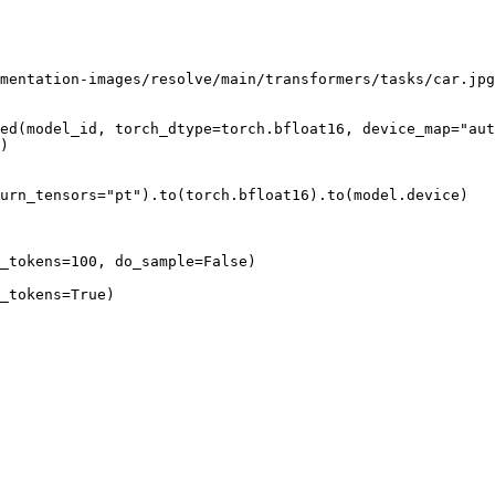
mentation-images/resolve/main/transformers/tasks/car.jpg
ed(model_id, torch_dtype=torch.bfloat16, device_map="aut
)

urn_tensors="pt").to(torch.bfloat16).to(model.device)

_tokens=100, do_sample=False)

_tokens=True)
