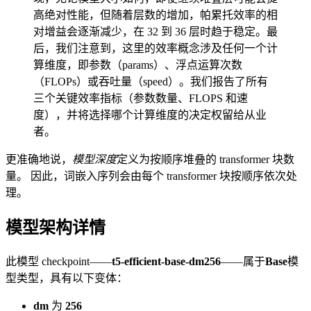
高绝对性能，但随着层数的增加，帕累托效率的相
对增益会逐渐减少，在 32 到 36 层时趋于稳定。最
后，我们注意到，这里的效率概念涉及任何一个计
算维度，即参数（params）、浮点运算次数
（FLOPs）或吞吐量（speed）。我们报告了所有
三个关键效率指标（参数数量、FLOPS 和速
度），并将选择哪个计算维度的决定权留给从业
者。
更准确地说，
模型深度
定义为按顺序堆叠的 transformer 块数
量。 因此，词嵌入序列会由每个 transformer 块按顺序依次处
理。
模型架构详情
此模型 checkpoint——
t5-efficient-base-dm256
——属于
Base
模
型类型，具有以下变体：
dm
为
256