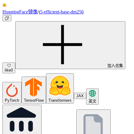
HuggingFace镜像
/
t5-efficient-base-dm256
加入合集
like
0
JAX
PyTorch
TensorFlow
Transformers
英文