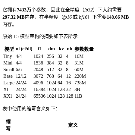
它拥有
7433万
个参数，因此在全精度（
fp32
）下大约需要
297.32 MB
内存，在半精度（
fp16
或
bf16
）下需要
148.66 MB
内存。
原始 T5 模型架构的摘要如下表所示：
nl (el/dl)
ff
dm
kv
nh
模型
参数数量
Tiny
4/4
1024
256
32
4
16M
Mini
4/4
1536
384
32
8
31M
Small
6/6
2048
512
32
8
60M
Base
12/12
3072
768
64
12
220M
Large
24/24
4096
1024
64
16
738M
Xl
24/24
16384
1024
128
32
3B
XXl
24/24
65536
1024
128
128
11B
表中使用的缩写含义如下：
缩
定义
写