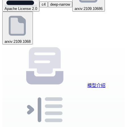
c4
deep-narrow
Apache License 2.0
arxiv:2109.10686
arxiv:2109.1068
模型介绍