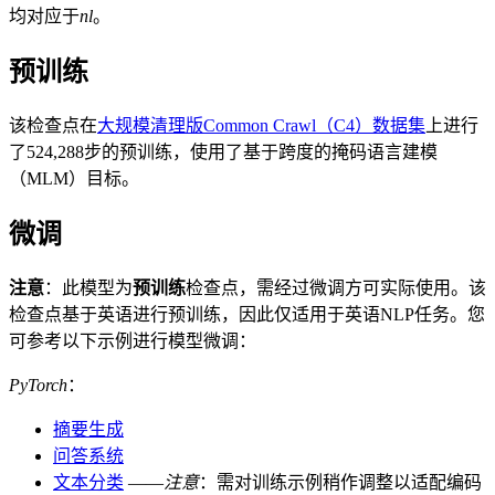
均对应于
nl
。
预训练
该检查点在
大规模清理版Common Crawl（C4）数据集
上进行
了524,288步的预训练，使用了基于跨度的掩码语言建模
（MLM）目标。
微调
注意
：此模型为
预训练
检查点，需经过微调方可实际使用。该
检查点基于英语进行预训练，因此仅适用于英语NLP任务。您
可参考以下示例进行模型微调：
PyTorch
：
摘要生成
问答系统
文本分类
——
注意
：需对训练示例稍作调整以适配编码