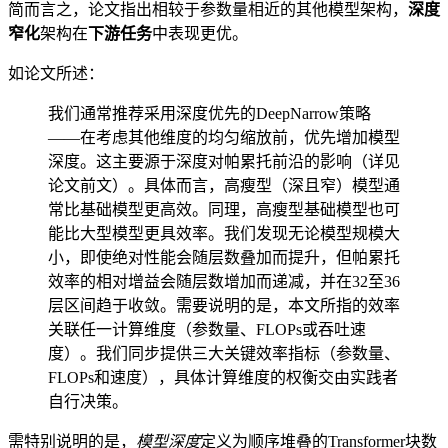
简而言之，论文指出相较于参数量相近的其他模型架构，
深度
窄化
架构在
下游任务
中表现更优。
如论文所述：
我们通常推荐采用深度优先的DeepNarrow策略
——在考虑其他维度的均匀缩放前，优先增加模型
深度。这主要源于深度对帕累托前沿的影响（详见
论文前文）。具体而言，高瘦型（深且窄）模型通
常比基础模型更高效。同理，高瘦型基础模型也可
能比大型模型更具效率。我们发现无论模型规模大
小，即使绝对性能会随层数叠加而提升，但帕累托
效率的相对增益会随层数增加而递减，并在32至36
层区间趋于收敛。需要说明的是，本文所指的效率
关联任一计算维度（参数量、FLOPs或吞吐速
度）。我们同步提供三大关键效率指标（参数量、
FLOPs和速度），具体计算维度的权衡交由实践者
自行决策。
需特别说明的是，
模型深度
定义为顺序堆叠的Transformer块数