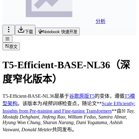
分析
下载
Notebook 快速开发
原文
T5-Efficient-BASE-NL36（深
度窄化版本）
T5-Efficient-BASE-NL36是基于
谷歌原版T5
的变体，遵循
T5模
型架构
。该版本为
纯预训练
检查点，随论文**
Scale Efficiently:
Insights from Pre-training and Fine-tuning Transformers
**由
Yi Tay,
Mostafa Dehghani, Jinfeng Rao, William Fedus, Samira Abnar,
Hyung Won Chung, Sharan Narang, Dani Yogatama, Ashish
Vaswani, Donald Metzler
共同发布。