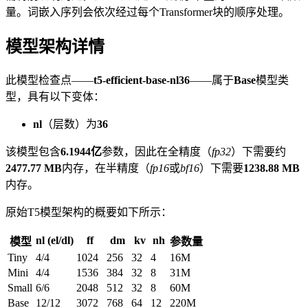
量。词嵌入序列会依次经过每个Transformer块的顺序处理。
模型架构详情
此模型检查点——
t5-efficient-base-nl36
——属于
Base
模型类
型，具有以下变体：
nl
（层数）为
36
该模型包含
6.1944亿
参数，因此在全精度（
fp32
）下需要约
2477.77 MB
内存，在半精度（
fp16
或
bf16
）下需要
1238.88 MB
内存。
原始T5模型架构的概要如下所示：
nl (el/dl)
ff
dm
kv
nh
模型
参数量
Tiny
4/4
1024
256
32
4
16M
Mini
4/4
1536
384
32
8
31M
Small
6/6
2048
512
32
8
60M
Base
12/12
3072
768
64
12
220M