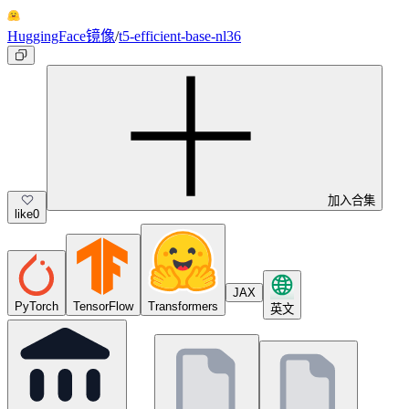
HuggingFace镜像
/
t5-efficient-base-nl36
加入合集
like
0
JAX
PyTorch
TensorFlow
Transformers
英文