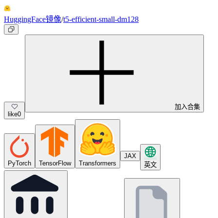
HuggingFace镜像
/
t5-efficient-small-dm128
加入合集
like
0
JAX
PyTorch
TensorFlow
Transformers
英文