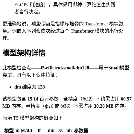
FLOPs 和速度），具体采用哪种计算维度由实践
者自行决定。
更准确地说，
模型深度
是指顺序堆叠的 Transformer 模块数
量。词嵌入序列会依次经过每个 Transformer 模块的串行处
理。
模型架构详情
此模型检查点——
t5-efficient-small-dm128
——属于
Small
模型
类型，具有以下变体特征：
dm
维度为
128
该模型包含
15.14
百万参数，全精度（
fp32
）下约需占用
60.57
MB
内存，半精度（
fp16
或
bf16
）下需占用
30.28 MB
内存。
原始 T5 模型架构的概要如下：
nl (el/dl)
ff
dm
kv
nh
模型
参数量