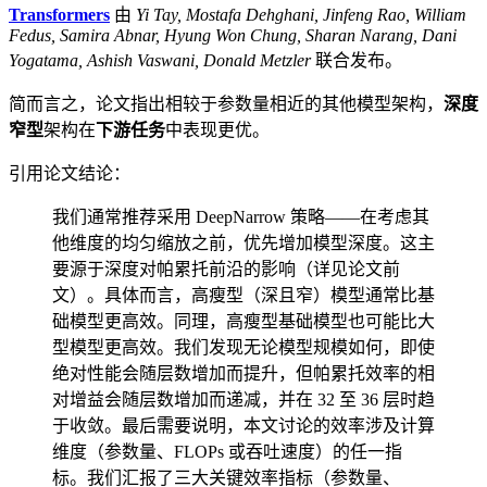
Transformers
由
Yi Tay, Mostafa Dehghani, Jinfeng Rao, William
Fedus, Samira Abnar, Hyung Won Chung, Sharan Narang, Dani
Yogatama, Ashish Vaswani, Donald Metzler
联合发布。
简而言之，论文指出相较于参数量相近的其他模型架构，
深度
窄型
架构在
下游任务
中表现更优。
引用论文结论：
我们通常推荐采用 DeepNarrow 策略——在考虑其
他维度的均匀缩放之前，优先增加模型深度。这主
要源于深度对帕累托前沿的影响（详见论文前
文）。具体而言，高瘦型（深且窄）模型通常比基
础模型更高效。同理，高瘦型基础模型也可能比大
型模型更高效。我们发现无论模型规模如何，即使
绝对性能会随层数增加而提升，但帕累托效率的相
对增益会随层数增加而递减，并在 32 至 36 层时趋
于收敛。最后需要说明，本文讨论的效率涉及计算
维度（参数量、FLOPs 或吞吐速度）的任一指
标。我们汇报了三大关键效率指标（参数量、