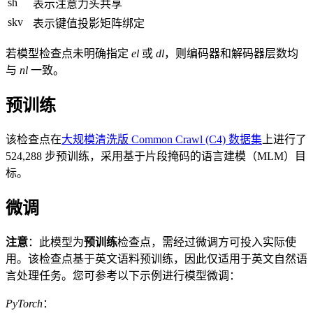
sh
表示注意力头共享
skv
表示键值投影矩阵绑定
若模型检查点未明确指定
el
或
dl
，则编码器和解码器层数均
与
nl
一致。
预训练
该检查点在
大规模清洗版 Common Crawl (C4) 数据集
上进行了
524,288 步预训练，采用基于片段掩码的语言建模（MLM）目
标。
微调
注意
：此模型为
预训练
检查点，需经过微调方可投入实际使
用。该检查点基于英文语料预训练，因此仅适用于英文自然语
言处理任务。您可参考以下示例进行模型微调：
PyTorch
：