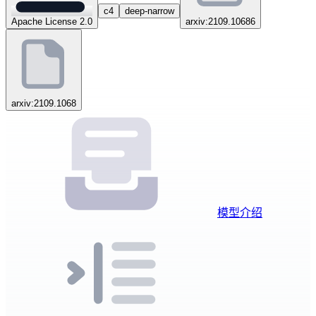
c4
deep-narrow
Apache License 2.0
arxiv:2109.10686
arxiv:2109.1068
模型介绍