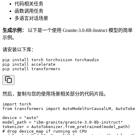
代码相关任务
函数调用任务
多语言对话场景
生成示例：
以下是一个使用 Granite-3.0-8B-Instruct 模型的简单
示例。
请安装以下库：
pip install torch torchvision torchaudio

pip install accelerate

pip install transformers
然后，复制与您的使用场景相关部分的代码片段。
import torch

from transformers import AutoModelForCausalLM, AutoToke
device = "auto"

model_path = "ibm-granite/granite-3.0-8b-instruct"

tokenizer = AutoTokenizer.from_pretrained(model_path)

# drop device_map if running on CPU
