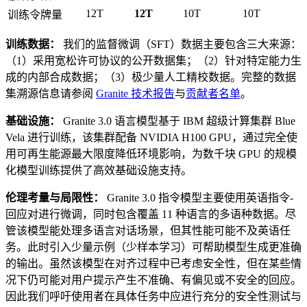
12T
12T
10T
10T
训练令牌量
训练数据：
我们的监督微调（SFT）数据主要包含三大来源：
（1）采用宽松许可协议的公开数据集；（2）针对特定能力生
成的内部合成数据；（3）极少量人工精校数据。完整的数据
集溯源信息请参阅
Granite 技术报告
与
贡献者名单
。
基础设施：
Granite 3.0 语言模型基于 IBM 超级计算集群 Blue
Vela 进行训练，该集群配备 NVIDIA H100 GPU，通过完全使
用可再生能源最大限度降低环境影响，为数千块 GPU 的规模
化模型训练提供了高效基础设施支持。
伦理考量与局限性：
Granite 3.0 指令模型主要使用英语指令-
回应对进行微调，同时包含覆盖 11 种语言的多语种数据。尽
管该模型能处理多语言对话场景，但其性能可能不及英语任
务。此时引入少量示例（少样本学习）可帮助模型生成更准确
的输出。虽然该模型在对齐过程中已考虑安全性，但在某些情
况下仍可能对用户提示产生不准确、有偏见或不安全的回应。
因此我们呼吁使用者在具体任务中应进行充分的安全性测试与