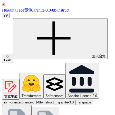
HuggingFace镜像
/
granite-3.0-8b-instruct
加入合集
like
0
Transformers
Safetensors
Apache License 2.0
文本生成
ibm-granite/granite-3.1-8b-instruct
granite-3.0
language