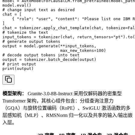
model = AutoModelForCausalLM.from_pretrained(model_path
model.eval()

# change input text as desired

chat = [

    { "role": "user", "content": "Please list one IBM R
]

chat = tokenizer.apply_chat_template(chat, tokenize=Fal
# tokenize the text

input_tokens = tokenizer(chat, return_tensors="pt").to(
# generate output tokens

output = model.generate(**input_tokens, 

                        max_new_tokens=100)

# decode output tokens into text

output = tokenizer.batch_decode(output)

# print output

print(output)
模型架构：
Granite-3.0-8B-Instruct 采用仅解码器的密集型
Transformer 架构，其核心组件包含：分组查询注意力
（GQA）与旋转位置编码（RoPE）、SwiGLU 激活函数的多
层感知机（MLP）、RMSNorm 归一化以及共享的输入/输出嵌
入层。