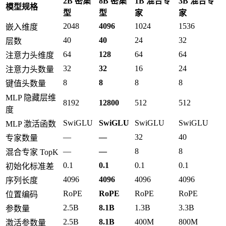
2B 密集
8B 密集
1B 混合专
3B 混合专
模型规格
型
型
家
家
2048
4096
1024
1536
嵌入维度
40
40
24
32
层数
64
128
64
64
注意力头维度
32
32
16
24
注意力头数量
8
8
8
8
键值头数量
MLP 隐藏层维
8192
12800
512
512
度
SwiGLU
SwiGLU
SwiGLU
SwiGLU
MLP 激活函数
—
—
32
40
专家数量
—
—
8
8
混合专家 TopK
0.1
0.1
0.1
0.1
初始化标准差
4096
4096
4096
4096
序列长度
RoPE
RoPE
RoPE
RoPE
位置编码
2.5B
8.1B
1.3B
3.3B
参数量
2.5B
8.1B
400M
800M
激活参数量