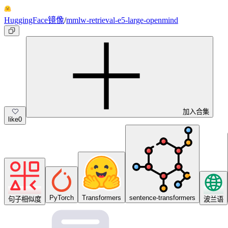
HuggingFace镜像
/
mmlw-retrieval-e5-large-openmind
加入合集
like
0
PyTorch
Transformers
sentence-transformers
句子相似度
波兰语