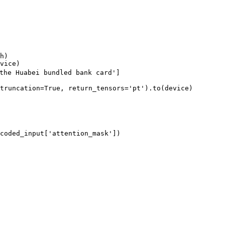
h)

vice)

 Huabei bundled bank card']

truncation=True, return_tensors='pt').to(device)

coded_input['attention_mask'])
