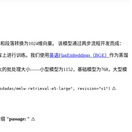
以将查询和段落转换为1024维向量。 该模型通过两步流程开发而成：
料库上进行训练。我们使用
英语FlagEmbeddings（BGE）
作为蒸馏
批处理大小——小型模型为1152，基础模型为768，大型模
⚠️
sdadas/mmlw-retrieval-e5-large", revision="v1")
前缀
"passage: "
⚠️