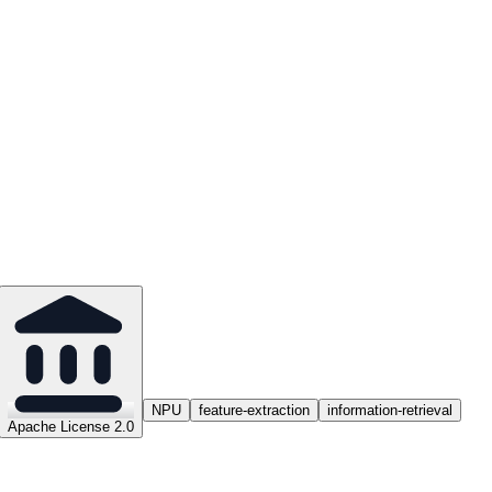
NPU
feature-extraction
information-retrieval
Apache License 2.0