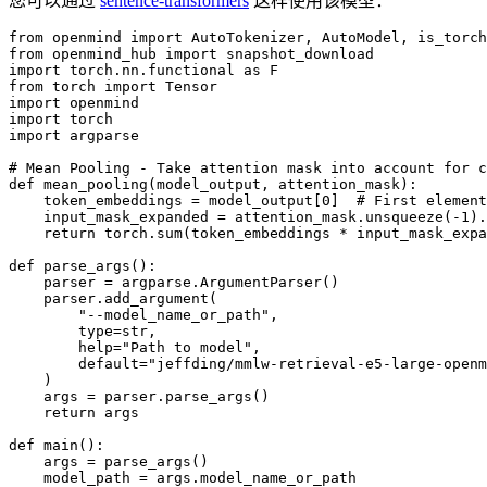
您可以通过
sentence-transformers
这样使用该模型：
from openmind import AutoTokenizer, AutoModel, is_torch
from openmind_hub import snapshot_download

import torch.nn.functional as F

from torch import Tensor

import openmind

import torch

import argparse

# Mean Pooling - Take attention mask into account for c
def mean_pooling(model_output, attention_mask):

    token_embeddings = model_output[0]  # First element
    input_mask_expanded = attention_mask.unsqueeze(-1).
    return torch.sum(token_embeddings * input_mask_expa
def parse_args():

    parser = argparse.ArgumentParser()

    parser.add_argument(

        "--model_name_or_path",

        type=str,

        help="Path to model",

        default="jeffding/mmlw-retrieval-e5-large-openm
    )

    args = parser.parse_args()

    return args

def main():

    args = parse_args()

    model_path = args.model_name_or_path
