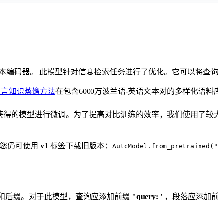
是针对波兰语的神经文本编码器。 此模型针对信息检索任务进行了优化。它可
语言知识蒸馏方法
在包含6000万波兰语-英语文本对的多样化语
获得的模型进行微调。为了提高对比训练的效率，我们使用了较大的
。您仍可使用
v1
标签下载旧版本：
AutoModel.from_pretrained("
缀和后缀。对于此模型，查询应添加前缀
"query: "
，段落应添加