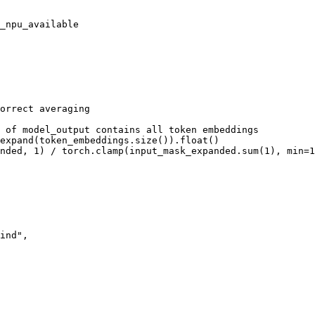
_npu_available

orrect averaging

 of model_output contains all token embeddings

expand(token_embeddings.size()).float()

nded, 1) / torch.clamp(input_mask_expanded.sum(1), min=1
ind",
