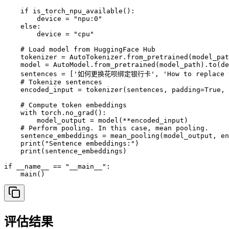
    if is_torch_npu_available():

        device = "npu:0"

    else:

        device = "cpu"

    # Load model from HuggingFace Hub

    tokenizer = AutoTokenizer.from_pretrained(model_pat
    model = AutoModel.from_pretrained(model_path).to(de
    sentences = ['如何更换花呗绑定银行卡', 'How to replace the
    # Tokenize sentences

    encoded_input = tokenizer(sentences, padding=True, 
    # Compute token embeddings

    with torch.no_grad():

        model_output = model(**encoded_input)

    # Perform pooling. In this case, mean pooling.

    sentence_embeddings = mean_pooling(model_output, en
    print("Sentence embeddings:")

    print(sentence_embeddings)

if __name__ == "__main__":

    main()
评估结果