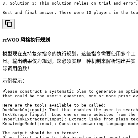
3. Solution 3: This solution relies on trial and error,
Best and final answer: There were 10 players in the tou
reWOO 风格执行规划
模型现在支持复杂指令的执行规划，这些指令需要使用多个工
具。输出结果仅为规划，您必须实现一种机制来解析输出并实
际调用函数！
示例提示：
Please construct a systematic plan to generate an optim
that could be the user's question, one or more prior ev
Here are the tools available to be called:

DuckDuckGo[input]: Tool that enables the user to search
TextScraper[input]: Load one or more websites from the 
HyperlinkExtractor[input]: Extract links from plain tex
KnowledgeModel[input]: Question answering language mode
The output should be in format:

Plan: [first action to take based on input question]
