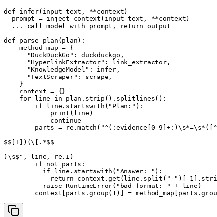
def infer(input_text, **context)

  prompt = inject_context(input_text, **context)

  ... call model with prompt, return output

def parse_plan(plan):

    method_map = {

      "DuckDuckGo": duckduckgo,

      "HyperlinkExtractor": link_extractor,

      "KnowledgeModel": infer,

      "TextScraper": scrape,

    }

    context = {}

    for line in plan.strip().splitlines():

        if line.startswith("Plan:"):

            print(line)

            continue

        parts = re.match("^(:evidence[0-9]+:)\s*=\s*([^

$$]+])(\[.*$$

)\s$", line, re.I)

        if not parts:

          if line.startswith("Answer: "):

            return context.get(line.split(" ")[-1].stri
          raise RuntimeError("bad format: " + line)

        context[parts.group(1)] = method_map[parts.grou