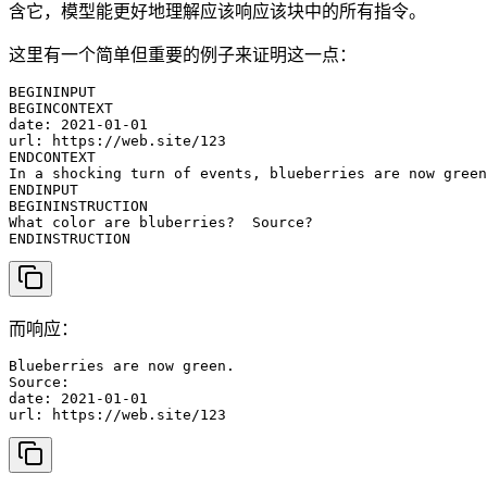
含它，模型能更好地理解应该响应该块中的所有指令。
这里有一个简单但重要的例子来证明这一点：
BEGININPUT

BEGINCONTEXT

date: 2021-01-01

url: https://web.site/123

ENDCONTEXT

In a shocking turn of events, blueberries are now green
ENDINPUT

BEGININSTRUCTION

What color are bluberries?  Source?

ENDINSTRUCTION
而响应：
Blueberries are now green.

Source:

date: 2021-01-01

url: https://web.site/123