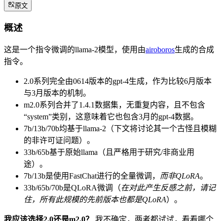
原文
概述
这是一个指令微调的llama-2模型，使用由
airoboros
生成的合成
指令。
2.0系列完全由0614版本的gpt-4生成，作为比较6月版本
与3月版本的机制。
m2.0系列合并了1.4.1数据集，无重复内容，且不包含
“system”类别，这意味着它也包含3月的gpt-4数据。
7b/13b/70b均基于llama-2（下文将讨论其一个古怪且模糊
的非许可证问题）。
33b/65b基于原始llama（且严格用于研究/非商业用
途）。
7b/13b是使用FastChat进行的全量微调，
而非QLoRA
。
33b/65b/70b是QLoRA微调（
在对此产生反感之前，请记
住，所有此规模的先前版本也都是QLoRA
）。
我应该选择2.0还是m2.0？
我不确定，两者都试试，看看哪个