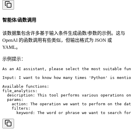
智能体/函数调用
该数据集包含许多基于输入条件生成函数/参数的示例。这与
OpenAI 的函数调用有些类似，但输出格式为 JSON 或
YAML。
示例提示：
As an AI assistant, please select the most suitable fun
Input: I want to know how many times 'Python' is mentio
Available functions:

file_analytics:

  description: This tool performs various operations on
  params:

    action: The operation we want to perform on the dat
    filters:

      keyword: The word or phrase we want to search for