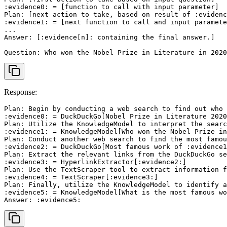
:evidence0: = [function to call with input parameter]

Plan: [next action to take, based on result of :evidenc
:evidence1: = [next function to call and input paramete
...

Answer: [:evidence[n]: containing the final answer.]

Question: Who won the Nobel Prize in Literature in 2020
Response:
Plan: Begin by conducting a web search to find out who 
:evidence0: = DuckDuckGo[Nobel Prize in Literature 2020
Plan: Utilize the KnowledgeModel to interpret the searc
:evidence1: = KnowledgeModel[Who won the Nobel Prize in
Plan: Conduct another web search to find the most famou
:evidence2: = DuckDuckGo[Most famous work of :evidence1
Plan: Extract the relevant links from the DuckDuckGo se
:evidence3: = HyperlinkExtractor[:evidence2:]

Plan: Use the TextScraper tool to extract information f
:evidence4: = TextScraper[:evidence3:]

Plan: Finally, utilize the KnowledgeModel to identify a
:evidence5: = KnowledgeModel[What is the most famous wo
Answer: :evidence5: