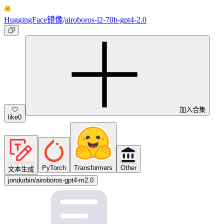
HuggingFace镜像
/
airoboros-l2-70b-gpt4-2.0
加入合集
like
0
PyTorch
Transformers
Other
文本生成
jondurbin/airoboros-gpt4-m2.0