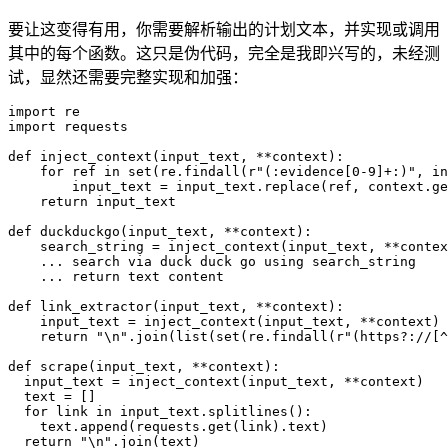
要让这变得有用，你需要解析输出的计划文本，并实现或调用
其中的每个函数。这只是伪代码，完全是我即兴写的，未经测
试，显然还需要完整实现和加强：
import re

import requests

def inject_context(input_text, **context):

    for ref in set(re.findall(r"(:evidence[0-9]+:)", in
        input_text = input_text.replace(ref, context.ge
    return input_text

def duckduckgo(input_text, **context):

    search_string = inject_context(input_text, **contex
    ... search via duck duck go using search_string

    ... return text content

def link_extractor(input_text, **context):

    input_text = inject_context(input_text, **context)

    return "\n".join(list(set(re.findall(r"(https?://[^
def scrape(input_text, **context):

  input_text = inject_context(input_text, **context)

  text = []

  for link in input_text.splitlines():

    text.append(requests.get(link).text)

  return "\n".join(text)
