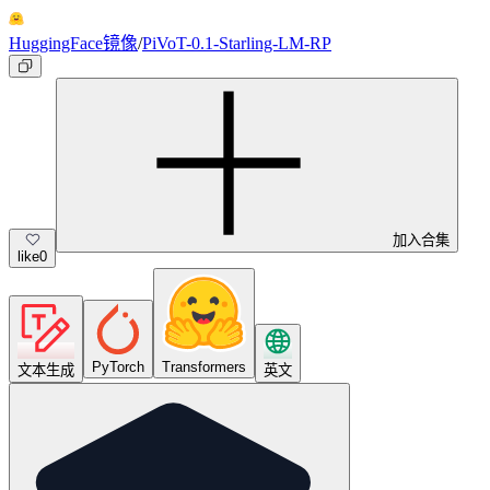
HuggingFace镜像
/
PiVoT-0.1-Starling-LM-RP
加入合集
like
0
PyTorch
Transformers
文本生成
英文